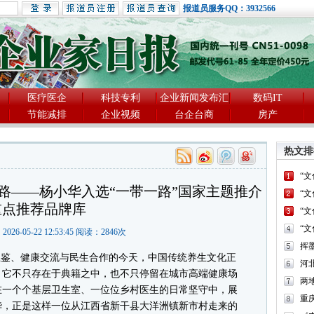
报道员服务QQ：3932566
医疗医企
科技专利
企业新闻发布汇
数码IT
节能减排
企业视频
台企台商
房产
热文排
“
路——杨小华入选“一带一路”国家主题推介
“
重点推荐品牌库
“
“
2026-05-22 12:53:45 阅读：
2846
次
鉴、健康交流与民生合作的今天，中国传统养生文化正
河
。它不只存在于典籍之中，也不只停留在城市高端健康场
两
在一个个基层卫生室、一位位乡村医生的日常坚守中，展
重
华，正是这样一位从江西省新干县大洋洲镇新市村走来的