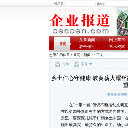
用户名
密码
头条新闻
网上车市
首页
农合作社
艺术资本
您所在的位置：
首页
>
新闻
>> 正文
打印
字号
乡土仁心守健康 岐黄薪火耀丝
中国企业报道
在“一带一路”倡议不断推动文明互
在以更加朴素而有力的方式走向世界
景里，更深深扎根于广阔乡土中国，
现出最真实、最持久的生命力。杨小