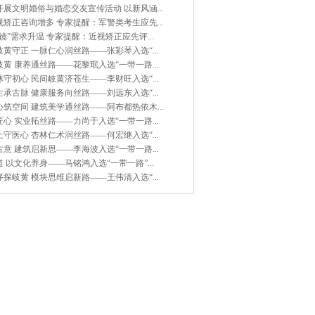
展文明婚俗与婚恋交友宣传活动 以新风涵...
矫正咨询增多 专家提醒：军警类考生应先...
镜”需求升温 专家提醒：近视矫正应先评...
黄守正 一脉仁心润丝路——张彩琴入选“...
黄 康养通丝路——花黎珉入选“一带一路...
守初心 民间岐黄济苍生——李财旺入选“...
承古脉 健康服务向丝路——刘远东入选“...
筑空间 建筑美学通丝路——阿布都热依木...
心 实业拓丝路——力尚于入选“一带一路...
守医心 杏林仁术润丝路——何宏继入选“...
意 建筑启新思——李海波入选“一带一路...
 以文化养身——马铭鸿入选“一带一路”...
探岐黄 模块思维启新路——王伟清入选“...