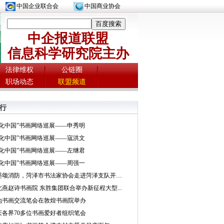
中国企业联合会
中国商业协会
中企报道联盟
信息科学研究院主办
法律维权
公链圈
职场动态
联盟频道
行
文化中国”书画网络巡展——申秀明
文化中国”书画网络巡展——寇洪文
文化中国”书画网络巡展——左继君
文化中国”书画网络巡展——周强一
挥墨颂消防，菏泽市书法家协会走进菏泽支队开展...
北燕赵诗书画院 东胜集团联合举办新征程大型...
地书画交流笔会在敦煌书画院举办
庆各界70多位书画爱好者组织笔会