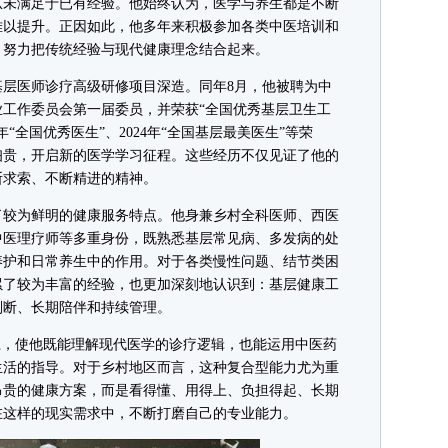
未满足于已有经验。他始终认为，医学与养生都是不断
难以提升。正因如此，他多年来积极参加各类中医培训和
，努力把传统经验与现代健康理念结合起来。
基层医师诊疗高级研修项目深造。同年8月，他被聘为中
工作委员会第一届委员，并荣获“全国优秀基层卫生工
年“全国优秀医生”、2024年“全国基层最美医生”等荣
李佃贵，开启新的医学学习征程。这些经历不仅见证了他的
断求索、不断精进的精神。
较为鲜明的健康服务特点。他身兼乡村全科医师、西医
中医理疗师等多重身份，既熟悉基层常见病、多发病的处
养护和日常养生中的作用。对于各类慢性问题、结节类困
累了较为丰富的经验，也更加深刻地认识到：基层健康工
判断、长期陪伴和持续管理。
，使他既能理解现代医学的诊疗逻辑，也能运用中医药
生活的指导。对于乡村地区而言，这种复合型能力尤为重
昂贵的健康方案，而是看得懂、用得上、负担得起、长期
在这样的现实需求中，不断打磨自己的专业能力。