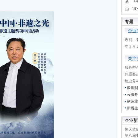
《
“
专题
企业
近期，
年 3 
关注
服务型
的重要
统业务
聚焦制
云服务
制造业
新质生
企业新
恒天然成
第八届