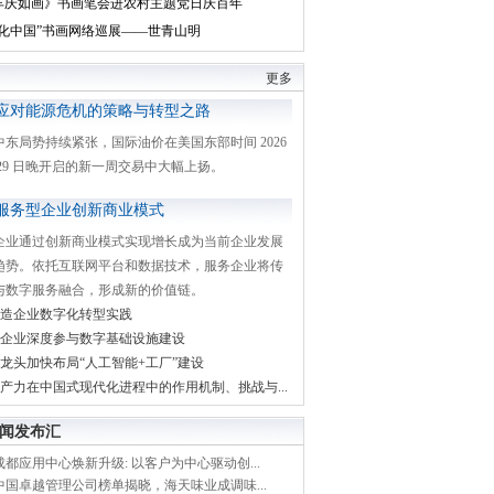
丰庆如画》书画笔会进农村主题党日庆百年
文化中国”书画网络巡展——世青山明
更多
应对能源危机的策略与转型之路
中东局势持续紧张，国际油价在美国东部时间 2026
月 29 日晚开启的新一周交易中大幅上扬。
服务型企业创新商业模式
企业通过创新商业模式实现增长成为当前企业发展
趋势。依托互联网平台和数据技术，服务企业将传
与数字服务融合，形成新的价值链。
造企业数字化转型实践
企业深度参与数字基础设施建设
龙头加快布局“人工智能+工厂”建设
产力在中国式现代化进程中的作用机制、挑战与...
闻发布汇
都应用中心焕新升级: 以客户为中心驱动创...
中国卓越管理公司榜单揭晓，海天味业成调味...