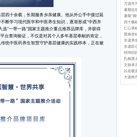
万源市开
暑期近视
层四十余载，长期服务乡亲健康。他从外公手中接过延
暑期“摘
不断学习现代医学和中医养生知识，逐渐形成“中西并
四十载岐
仁心承岐
入选“一带一路”国家主题推介重点推荐品牌库，并获得
晋南杏林
”平台查询验证，不仅是对其个人多年基层奉献的肯定，
非遗养生
以传统中医药养生智慧守护基层健康的实践样本，正在被
非遗匠心
经纬织匠
扎根黑土
文脉承古
以名载道
大道秩序