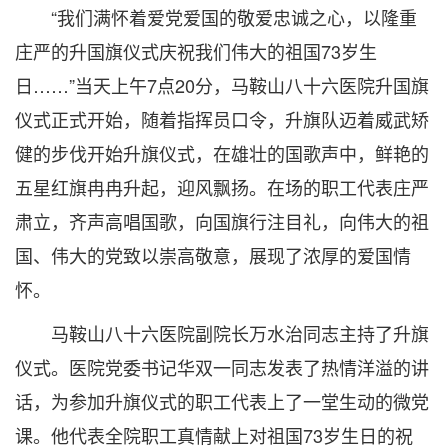
“我们满怀着爱党爱国的敬爱忠诚之心，以隆重
庄严的升国旗仪式庆祝我们伟大的祖国73岁生
日……”当天上午7点20分，马鞍山八十六医院升国旗
仪式正式开始，随着指挥员口令，升旗队迈着威武矫
健的步伐开始升旗仪式，在雄壮的国歌声中，鲜艳的
五星红旗冉冉升起，迎风飘扬。在场的职工代表庄严
肃立，齐声高唱国歌，向国旗行注目礼，向伟大的祖
国、伟大的党致以崇高敬意，展现了浓厚的爱国情
怀。
马鞍山八十六医院副院长万水治同志主持了升旗
仪式。医院党委书记华双一同志发表了热情洋溢的讲
话，为参加升旗仪式的职工代表上了一堂生动的微党
课。他代表全院职工真情献上对祖国73岁生日的祝