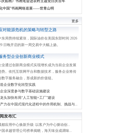
丰庆如画》书画笔会进农村主题党日庆百年
文化中国”书画网络巡展——世青山明
更多
应对能源危机的策略与转型之路
中东局势持续紧张，国际油价在美国东部时间 2026
月 29 日晚开启的新一周交易中大幅上扬。
服务型企业创新商业模式
企业通过创新商业模式实现增长成为当前企业发展
趋势。依托互联网平台和数据技术，服务企业将传
与数字服务融合，形成新的价值链。
造企业数字化转型实践
企业深度参与数字基础设施建设
龙头加快布局“人工智能+工厂”建设
产力在中国式现代化进程中的作用机制、挑战与...
闻发布汇
都应用中心焕新升级: 以客户为中心驱动创...
中国卓越管理公司榜单揭晓，海天味业成调味...