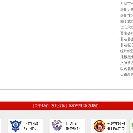
万源市开
暑期近视
暑期“摘
四十载岐
仁心承岐
晋南杏林
非遗养生
非遗匠心
经纬织匠
扎根黑土
文脉承古
以名载道
大道秩序
|
关于我们
|
系列媒体
|
版权声明
|
联系我们
|