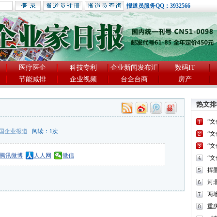
报道员服务QQ：3932566
医疗医企
科技专利
企业新闻发布汇
数码IT
节能减排
企业视频
台企台商
房产
热文排
“
国企业报道
阅读：
1
次
“
“
腾讯微博
人人网
微信
“
河
两
重