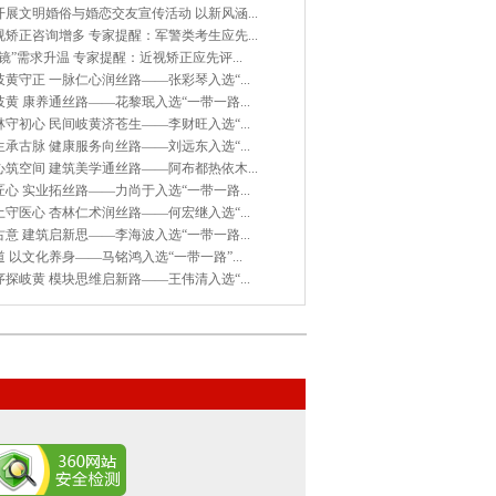
展文明婚俗与婚恋交友宣传活动 以新风涵...
矫正咨询增多 专家提醒：军警类考生应先...
镜”需求升温 专家提醒：近视矫正应先评...
黄守正 一脉仁心润丝路——张彩琴入选“...
黄 康养通丝路——花黎珉入选“一带一路...
守初心 民间岐黄济苍生——李财旺入选“...
承古脉 健康服务向丝路——刘远东入选“...
筑空间 建筑美学通丝路——阿布都热依木...
心 实业拓丝路——力尚于入选“一带一路...
守医心 杏林仁术润丝路——何宏继入选“...
意 建筑启新思——李海波入选“一带一路...
 以文化养身——马铭鸿入选“一带一路”...
探岐黄 模块思维启新路——王伟清入选“...