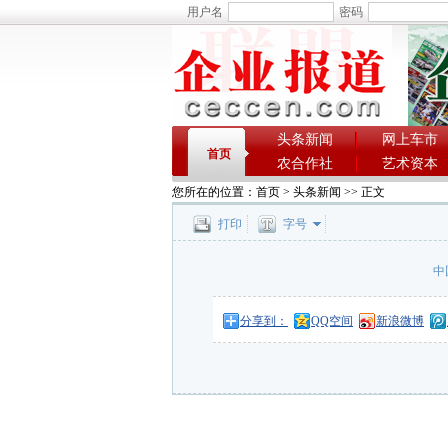
用户名
密码
头条新闻
网上车市
首页
农合作社
艺术资本
您所在的位置：
首页
>
头条新闻
>> 正文
打印
字号
中
分享到：
QQ空间
新浪微博