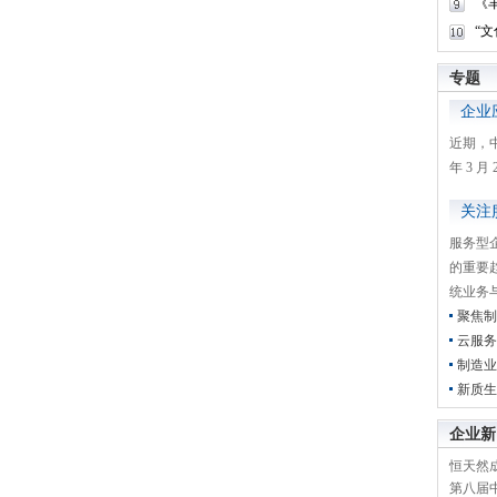
《
“
专题
企业
近期，
年 3 
关注
服务型
的重要
统业务
聚焦制
云服务
制造业
新质生
企业新
恒天然成
第八届