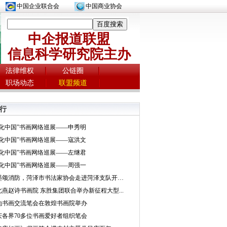
中国企业联合会
中国商业协会
中企报道联盟
信息科学研究院主办
法律维权
公链圈
职场动态
联盟频道
行
文化中国”书画网络巡展——申秀明
文化中国”书画网络巡展——寇洪文
文化中国”书画网络巡展——左继君
文化中国”书画网络巡展——周强一
挥墨颂消防，菏泽市书法家协会走进菏泽支队开展...
北燕赵诗书画院 东胜集团联合举办新征程大型...
地书画交流笔会在敦煌书画院举办
庆各界70多位书画爱好者组织笔会