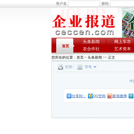
用户名
密码
头条新闻
网上车市
首页
农合作社
艺术资本
您所在的位置：
首页
>
头条新闻
>> 正文
打印
字号
中
分享到：
QQ空间
新浪微博