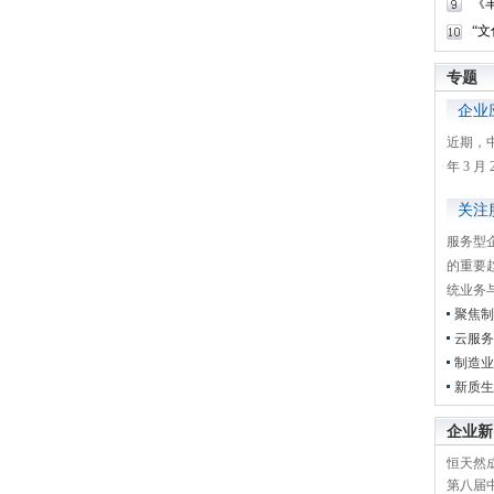
《
“
专题
企业
近期，
年 3 
关注
服务型
的重要
统业务
聚焦制
云服务
制造业
新质生
企业新
恒天然成
第八届