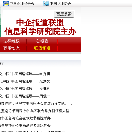
中国企业联合会
中国商业协会
中企报道联盟
信息科学研究院主办
法律维权
公链圈
职场动态
联盟频道
行
文化中国”书画网络巡展——申秀明
文化中国”书画网络巡展——寇洪文
文化中国”书画网络巡展——左继君
文化中国”书画网络巡展——周强一
挥墨颂消防，菏泽市书法家协会走进菏泽支队开展...
北燕赵诗书画院 东胜集团联合举办新征程大型...
地书画交流笔会在敦煌书画院举办
庆各界70多位书画爱好者组织笔会