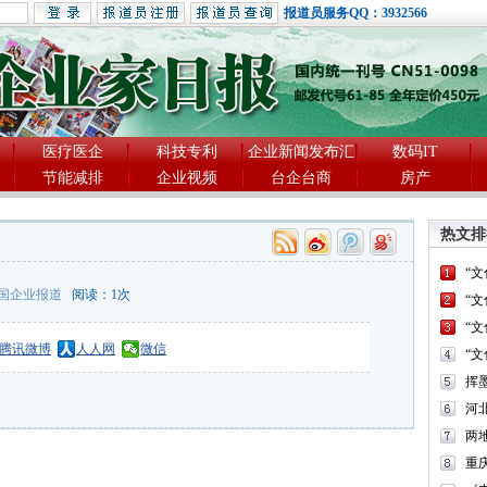
报道员服务QQ：3932566
医疗医企
科技专利
企业新闻发布汇
数码IT
节能减排
企业视频
台企台商
房产
热文排
“
国企业报道
阅读：
1
次
“
“
腾讯微博
人人网
微信
“
河
两
重