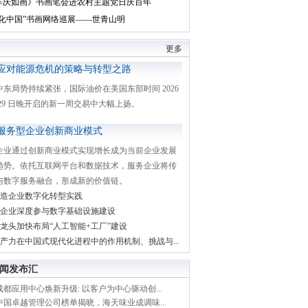
丰庆如画》书画笔会进农村主题党日庆百年
文化中国”书画网络巡展——世青山明
更多
应对能源危机的策略与转型之路
中东局势持续紧张，国际油价在美国东部时间 2026
月 29 日晚开启的新一周交易中大幅上扬。
服务型企业创新商业模式
企业通过创新商业模式实现增长成为当前企业发展
趋势。依托互联网平台和数据技术，服务企业将传
与数字服务融合，形成新的价值链。
造企业数字化转型实践
企业深度参与数字基础设施建设
龙头加快布局“人工智能+工厂”建设
产力在中国式现代化进程中的作用机制、挑战与...
闻发布汇
都应用中心焕新升级: 以客户为中心驱动创...
中国卓越管理公司榜单揭晓，海天味业成调味...