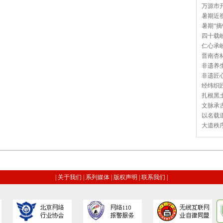
万源市开
暑期近视
暑期“摘
四十载岐
仁心承岐
晋南杏林
非遗养生
非遗匠心
经纬织匠
扎根黑土
文脉承古
以名载道
大道秩序
|
关于我们
|
系列媒体
|
版权声明
|
联系我们
|