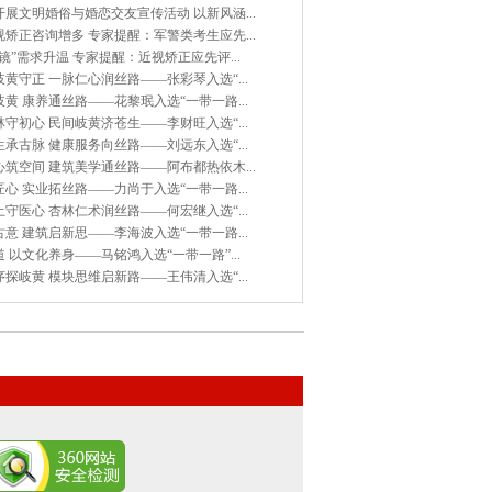
展文明婚俗与婚恋交友宣传活动 以新风涵...
矫正咨询增多 专家提醒：军警类考生应先...
镜”需求升温 专家提醒：近视矫正应先评...
黄守正 一脉仁心润丝路——张彩琴入选“...
黄 康养通丝路——花黎珉入选“一带一路...
守初心 民间岐黄济苍生——李财旺入选“...
承古脉 健康服务向丝路——刘远东入选“...
筑空间 建筑美学通丝路——阿布都热依木...
心 实业拓丝路——力尚于入选“一带一路...
守医心 杏林仁术润丝路——何宏继入选“...
意 建筑启新思——李海波入选“一带一路...
 以文化养身——马铭鸿入选“一带一路”...
探岐黄 模块思维启新路——王伟清入选“...