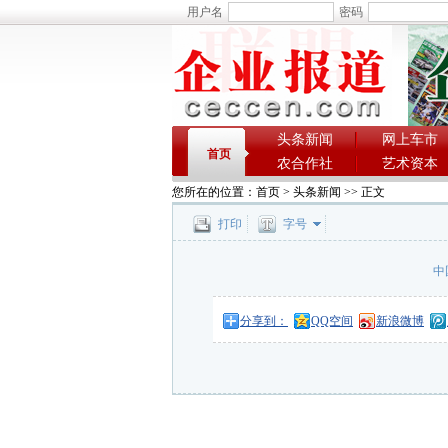
用户名
密码
头条新闻
网上车市
首页
农合作社
艺术资本
您所在的位置：
首页
>
头条新闻
>> 正文
打印
字号
中
分享到：
QQ空间
新浪微博