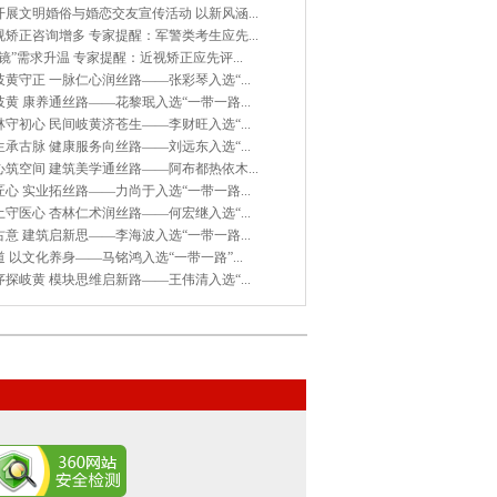
展文明婚俗与婚恋交友宣传活动 以新风涵...
矫正咨询增多 专家提醒：军警类考生应先...
镜”需求升温 专家提醒：近视矫正应先评...
黄守正 一脉仁心润丝路——张彩琴入选“...
黄 康养通丝路——花黎珉入选“一带一路...
守初心 民间岐黄济苍生——李财旺入选“...
承古脉 健康服务向丝路——刘远东入选“...
筑空间 建筑美学通丝路——阿布都热依木...
心 实业拓丝路——力尚于入选“一带一路...
守医心 杏林仁术润丝路——何宏继入选“...
意 建筑启新思——李海波入选“一带一路...
 以文化养身——马铭鸿入选“一带一路”...
探岐黄 模块思维启新路——王伟清入选“...