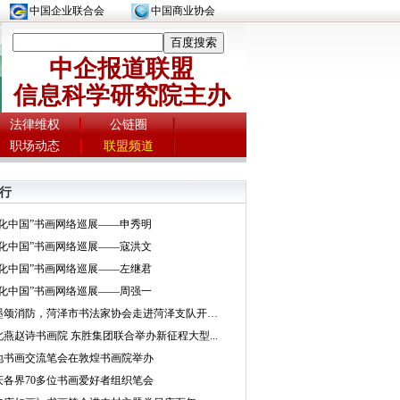
中国企业联合会
中国商业协会
中企报道联盟
信息科学研究院主办
法律维权
公链圈
职场动态
联盟频道
行
文化中国”书画网络巡展——申秀明
文化中国”书画网络巡展——寇洪文
文化中国”书画网络巡展——左继君
文化中国”书画网络巡展——周强一
挥墨颂消防，菏泽市书法家协会走进菏泽支队开展...
北燕赵诗书画院 东胜集团联合举办新征程大型...
地书画交流笔会在敦煌书画院举办
庆各界70多位书画爱好者组织笔会