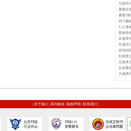
万源市开
暑期近视
暑期“摘
四十载岐
仁心承岐
晋南杏林
非遗养生
非遗匠心
经纬织匠
扎根黑土
文脉承古
以名载道
大道秩序
|
关于我们
|
系列媒体
|
版权声明
|
联系我们
|