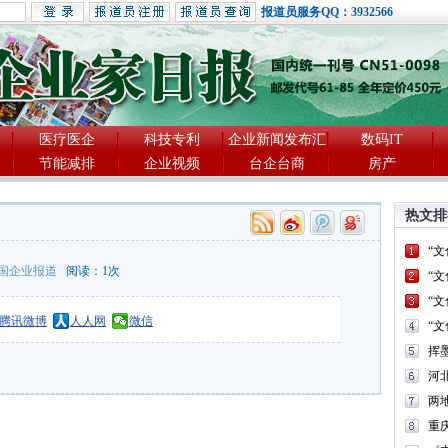
报道员服务QQ：3932566
医疗医企
科技专利
企业新闻发布汇
数码IT
节能减排
企业视频
台企台商
房产
热文排
“
国企业报道
阅读：
1
次
“
“
腾讯微博
人人网
微信
“
河
两
重