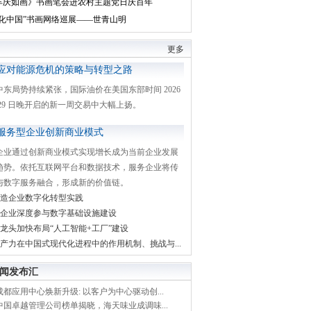
丰庆如画》书画笔会进农村主题党日庆百年
文化中国”书画网络巡展——世青山明
更多
应对能源危机的策略与转型之路
中东局势持续紧张，国际油价在美国东部时间 2026
月 29 日晚开启的新一周交易中大幅上扬。
服务型企业创新商业模式
企业通过创新商业模式实现增长成为当前企业发展
趋势。依托互联网平台和数据技术，服务企业将传
与数字服务融合，形成新的价值链。
造企业数字化转型实践
企业深度参与数字基础设施建设
龙头加快布局“人工智能+工厂”建设
产力在中国式现代化进程中的作用机制、挑战与...
闻发布汇
都应用中心焕新升级: 以客户为中心驱动创...
中国卓越管理公司榜单揭晓，海天味业成调味...