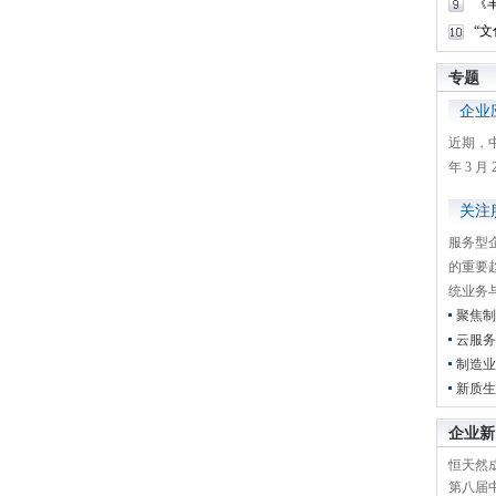
《
“
专题
企业
近期，
年 3 
关注
服务型
的重要
统业务
聚焦制
云服务
制造业
新质生
企业新
恒天然成
第八届