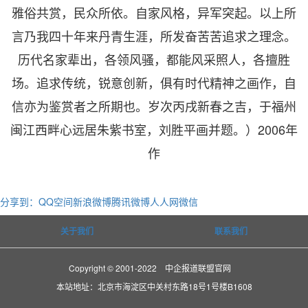
雅俗共赏，民众所依。自家风格，异军突起。以上所
言乃我四十年来丹青生涯，所发奋苦苦追求之理念。
历代名家辈出，各领风骚，都能风采照人，各擅胜
场。追求传统，锐意创新，俱有时代精神之画作，自
信亦为鉴赏者之所期也。岁次丙戌新春之吉，于福州
闽江西畔心远居朱紫书室，刘胜平画并题。）2006年
作
分享到：
QQ空间
新浪微博
腾讯微博
人人网
微信
关于我们
联系我们
Copyright © 2001-2022 中企报道联盟官网
本站地址：北京市海淀区中关村东路18号1号楼B1608