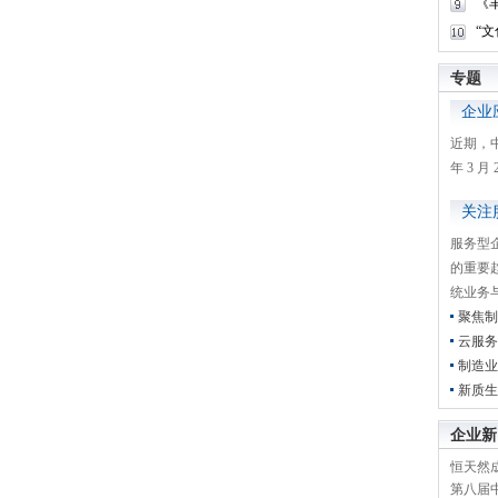
《
“
专题
企业
近期，
年 3 
关注
服务型
的重要
统业务
聚焦制
云服务
制造业
新质生
企业新
恒天然成
第八届