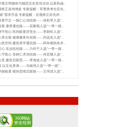
展文明婚俗与婚恋交友宣传活动 以新风涵...
矫正咨询增多 专家提醒：军警类考生应先...
镜”需求升温 专家提醒：近视矫正应先评...
黄守正 一脉仁心润丝路——张彩琴入选“...
黄 康养通丝路——花黎珉入选“一带一路...
守初心 民间岐黄济苍生——李财旺入选“...
承古脉 健康服务向丝路——刘远东入选“...
筑空间 建筑美学通丝路——阿布都热依木...
心 实业拓丝路——力尚于入选“一带一路...
守医心 杏林仁术润丝路——何宏继入选“...
意 建筑启新思——李海波入选“一带一路...
 以文化养身——马铭鸿入选“一带一路”...
探岐黄 模块思维启新路——王伟清入选“...