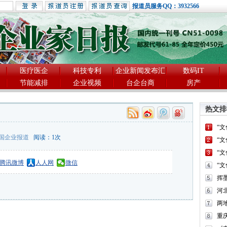
报道员服务QQ：3932566
医疗医企
科技专利
企业新闻发布汇
数码IT
节能减排
企业视频
台企台商
房产
热文排
“
国企业报道
阅读：
1
次
“
“
腾讯微博
人人网
微信
“
河
两
重