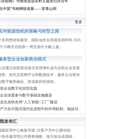
丰庆如画》书画笔会进农村主题党日庆百年
文化中国”书画网络巡展——世青山明
更多
应对能源危机的策略与转型之路
中东局势持续紧张，国际油价在美国东部时间 2026
月 29 日晚开启的新一周交易中大幅上扬。
服务型企业创新商业模式
企业通过创新商业模式实现增长成为当前企业发展
趋势。依托互联网平台和数据技术，服务企业将传
与数字服务融合，形成新的价值链。
造企业数字化转型实践
企业深度参与数字基础设施建设
龙头加快布局“人工智能+工厂”建设
产力在中国式现代化进程中的作用机制、挑战与...
闻发布汇
都应用中心焕新升级: 以客户为中心驱动创...
中国卓越管理公司榜单揭晓，海天味业成调味...