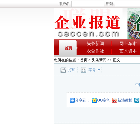
用户名
密码
头条新闻
网上车市
首页
农合作社
艺术资本
您所在的位置：
首页
>
头条新闻
>> 正文
打印
字号
中
分享到：
QQ空间
新浪微博