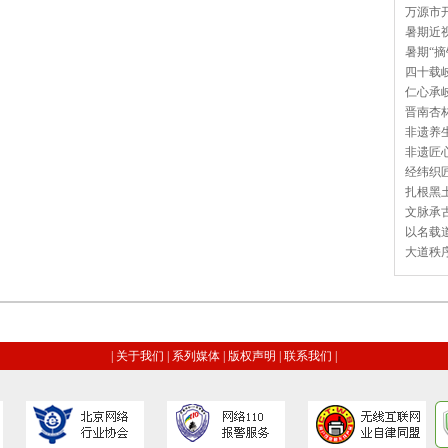
万源市开
暑期近视
暑期“摘
四十载岐
仁心承岐
晋南杏林
非遗养生
非遗匠心
经纬织匠
扎根黑土
文脉承古
以名载道
大道秩序
|
关于我们
|
系列媒体
|
版权声明
|
联系我们
|