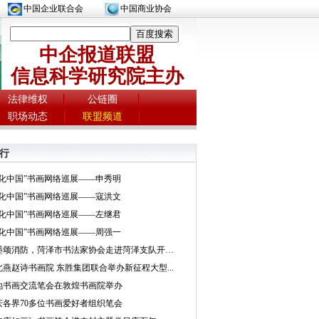
中国企业联合会
中国商业协会
中企报道联盟
信息科学研究院主办
法律维权
公链圈
职场动态
联盟频道
行
文化中国”书画网络巡展——申秀明
文化中国”书画网络巡展——寇洪文
文化中国”书画网络巡展——左继君
文化中国”书画网络巡展——周强一
挥墨颂消防，菏泽市书法家协会走进菏泽支队开展...
北燕赵诗书画院 东胜集团联合举办新征程大型...
地书画交流笔会在敦煌书画院举办
庆各界70多位书画爱好者组织笔会