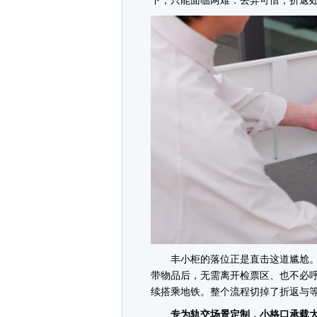
下，只能面临两难：丢弃可惜，折返
丰小柜的落位正是直击这道尴尬。
带物品后，无需离开检票区、也不必
续搭乘地铁。整个流程切掉了折返与
专为轨交场景定制，小格口承载大