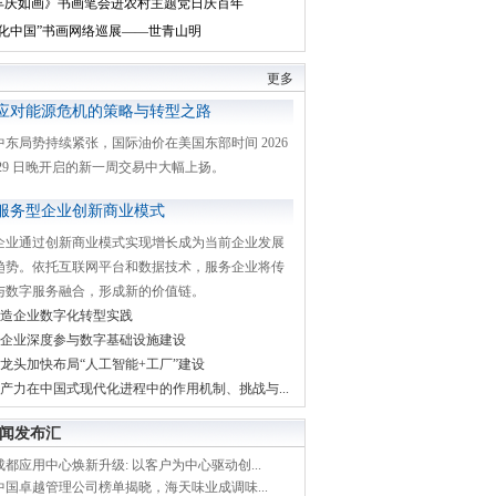
丰庆如画》书画笔会进农村主题党日庆百年
文化中国”书画网络巡展——世青山明
更多
应对能源危机的策略与转型之路
中东局势持续紧张，国际油价在美国东部时间 2026
月 29 日晚开启的新一周交易中大幅上扬。
服务型企业创新商业模式
企业通过创新商业模式实现增长成为当前企业发展
趋势。依托互联网平台和数据技术，服务企业将传
与数字服务融合，形成新的价值链。
造企业数字化转型实践
企业深度参与数字基础设施建设
龙头加快布局“人工智能+工厂”建设
产力在中国式现代化进程中的作用机制、挑战与...
闻发布汇
都应用中心焕新升级: 以客户为中心驱动创...
中国卓越管理公司榜单揭晓，海天味业成调味...