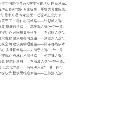
展文明婚俗与婚恋交友宣传活动 以新风涵...
矫正咨询增多 专家提醒：军警类考生应先...
镜”需求升温 专家提醒：近视矫正应先评...
黄守正 一脉仁心润丝路——张彩琴入选“...
黄 康养通丝路——花黎珉入选“一带一路...
守初心 民间岐黄济苍生——李财旺入选“...
承古脉 健康服务向丝路——刘远东入选“...
筑空间 建筑美学通丝路——阿布都热依木...
心 实业拓丝路——力尚于入选“一带一路...
守医心 杏林仁术润丝路——何宏继入选“...
意 建筑启新思——李海波入选“一带一路...
 以文化养身——马铭鸿入选“一带一路”...
探岐黄 模块思维启新路——王伟清入选“...