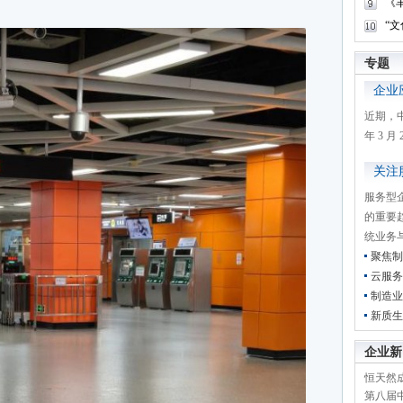
《
“
专题
企业
近期，
年 3 
关注
服务型
的重要
统业务
聚焦制
云服务
制造业
新质生
企业新
恒天然成
第八届