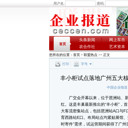
用户名
密码
头条新闻
网上车市
首页
农合作社
艺术资本
您所在的位置：
首页
>
联盟热点
>> 正文
打印
字号
丰小柜试点落地广州五大
中国企业报道
广交会开幕以来，位于琶洲站、新
红。这是丰巢最新推出的“丰小柜”，
大客流密集站点，包括琶洲站A口与F
育西路站E口。布局站点均紧贴展馆、
时寄件”需求，试运营期间获得了广州