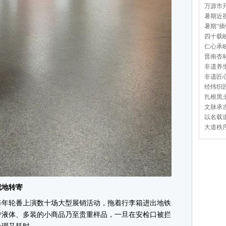
万源市开
暑期近视
暑期“摘
四十载岐
仁心承岐
晋南杏林
非遗养生
非遗匠心
经纬织匠
扎根黑土
文脉承古
以名载道
大道秩序
就地转寄
年轮番上演数十场大型展销活动，拖着行李箱进出地铁
带液体、多装的小商品乃至贵重样品，一旦在安检口被拦