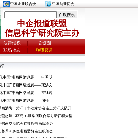
中国企业联合会
中国商业协会
中企报道联盟
信息科学研究院主办
法律维权
公链圈
职场动态
联盟频道
行
文化中国”书画网络巡展——申秀明
文化中国”书画网络巡展——寇洪文
文化中国”书画网络巡展——左继君
文化中国”书画网络巡展——周强一
挥墨颂消防，菏泽市书法家协会走进菏泽支队开展...
北燕赵诗书画院 东胜集团联合举办新征程大型...
地书画交流笔会在敦煌书画院举办
庆各界70多位书画爱好者组织笔会