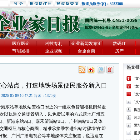
报道员服务QQ：3932566
医疗医企
科技专利
企业新闻发布汇
数码IT
节能减排
企业视频
台企台商
房产
热文排
“
核心站点，打造地铁场景便民服务新入口
“
“
2026-05-09 16:47:21 阅读：
1375
次
“
港东站等地铁站安检口附近的一组灰色智能柜机悄然走
首次以轨道交通场景切入，以免费试用的方式落地广州五
河
口、新港东站A口、嘉禾望岗站B口、广州南站B口及体
两
交通枢纽与核心商圈，精准承接乘客进出站时骤增的“即
重
日报、广州广播电视台等本地媒体关注报道，也迅速在