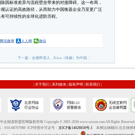
消除因标准差异与流程壁垒带来的对接障碍。这一布局，
合规认证的高效路径，从而助力中国衡器企业乃至更广泛
具有可持续性的全球化进阶历程。
腾讯微博
人人网
微信
下一篇：
合规即准入，Kiwa（琦威）为中国...
|
关于我们
|
系列媒体
|
版权声明
|
联系我们
|
中企报道联盟官网版权所有 Copyright © 2001-2026 www.ceccen.com All Rights Reserved
010-68707980
ICP经营许可证号：
京ICP备14028858号-1
本网法律顾问:北京律