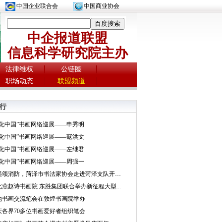
中国企业联合会
中国商业协会
中企报道联盟
信息科学研究院主办
法律维权
公链圈
职场动态
联盟频道
行
文化中国”书画网络巡展——申秀明
文化中国”书画网络巡展——寇洪文
文化中国”书画网络巡展——左继君
文化中国”书画网络巡展——周强一
挥墨颂消防，菏泽市书法家协会走进菏泽支队开展...
北燕赵诗书画院 东胜集团联合举办新征程大型...
地书画交流笔会在敦煌书画院举办
庆各界70多位书画爱好者组织笔会