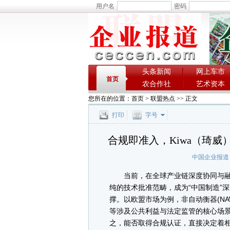
用户名
密码
头条新闻
网上车市
首页
农合作社
艺术资本
您所在的位置：
首页
>
联盟热点
>> 正文
打印
字号
合规即准入，Kiwa（琦威
中国企业报道
当前，在全球产业链深度协同与融
纯的技术批准范畴，成为“中国制造”
撑。以欧盟市场为例，非自动衡器(N
等涉及公共利益与法定监管的核心场
之，能否取得合规认证，直接决定着相关