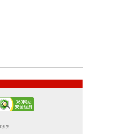
.
师事务所