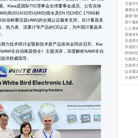
万源市开
参展。Kiwa是国际TIC理事会全球董事会成员、公告实体
暑期近视
和2014/32/EU(MID)指令及EN ISO/IEC 17065标
暑期“摘
)和自动称重仪器(AWI)的合规认证服务支持。在计量器具
四十载岐
电表、热力表、流量计等产品的CE认证，为中国计量器具
仁心承岐
持。
晋南杏林
非遗养生
力技术研讨会暨新技术新产品发布会同步召开。Kiw
非遗匠心
关于《NAWI非自动衡器指令》主题演讲，深度解析NAWI非自
经纬织匠
规提供权威指导。
扎根黑土
文脉承古
以名载道
大道秩序