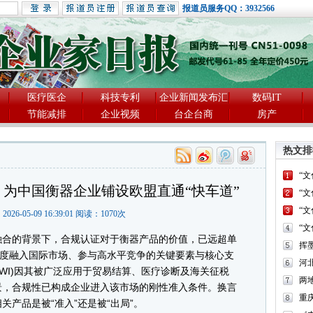
报道员服务QQ：3932566
医疗医企
科技专利
企业新闻发布汇
数码IT
节能减排
企业视频
台企台商
房产
热文排
“
）为中国衡器企业铺设欧盟直通“快车道”
“
“
2026-05-09 16:39:01 阅读：
1070
次
“
合的背景下，合规认证对于衡器产品的价值，已远超单
深度融入国际市场、参与高水平竞争的关键要素与核心支
河
AWI)因其被广泛应用于贸易结算、医疗诊断及海关征税
两
景，合规性已构成企业进入该市场的刚性准入条件。换言
重
产品是被“准入”还是被“出局”。