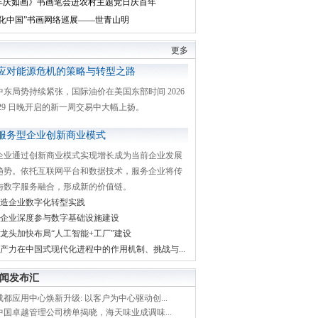
丰庆如画》书画笔会进农村主题党日庆百年
文化中国”书画网络巡展——世青山明
更多
应对能源危机的策略与转型之路
中东局势持续紧张，国际油价在美国东部时间 2026
月 29 日晚开启的新一周交易中大幅上扬。
服务型企业创新商业模式
企业通过创新商业模式实现增长成为当前企业发展
趋势。依托互联网平台和数据技术，服务企业将传
与数字服务融合，形成新的价值链。
造企业数字化转型实践
企业深度参与数字基础设施建设
龙头加快布局“人工智能+工厂”建设
产力在中国式现代化进程中的作用机制、挑战与...
闻发布汇
都应用中心焕新升级: 以客户为中心驱动创...
中国卓越管理公司榜单揭晓，海天味业成调味...