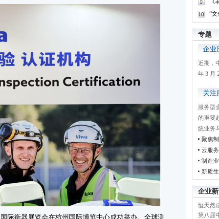
《
“
专题
企业
近期，
年 3 
关注
服务型
的重要
统业务
聚焦制
云服务
制造业
新质生
企业新
恒天然成
第八届
国国际衡器展览会在杭州国际博览中心成功举办。全球测