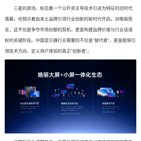
三星的退场，标志着一个以外资主导技术引进为特征的旧时代
落幕，也预示着由本土品牌引领行业创新的新时代开启。对皓丽而
言，这不仅是争夺市场份额的契机，更是构建品牌价值与行业话语
权的关键阶段。中国显示器行业需要的不仅是“替代者”，更是能够引
领技术方向、定义用户体验的真正“创新者”。