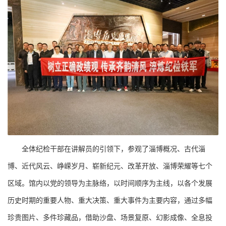
全体纪检干部在讲解员的引领下，参观了淄博概况、古代淄
博、近代风云、峥嵘岁月、崭新纪元、改革开放、淄博荣耀等七个
区域。馆内以党的领导为主脉络，以时间顺序为主线，以各个发展
历史时期的重要人物、重大决策、重大事件为主要内容，通过多幅
珍贵图片、多件珍藏品，借助沙盘、场景复原、幻影成像、全息投