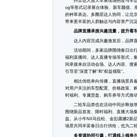
抖音达人放大车展现场热度与车型亮
og等形式记录展台体验、新车颜值、
的种草表达。多圈层达人协同，让北
带来更丰富的人群触达与内容资产沉
品牌直播承接兴趣流量，提升看车
达人内容完成兴趣激发后，品牌直
活动期间，多家品牌围绕春日出行
福利直播间、达人直播专场等形式，
间承接来自活动会场、达人内容、搜索
引导至“深度了解”和“权益领取”。
相比传统单向传播，直播场景具备
对用户关注的车型配置、价格政策、
时福利、专属货盘、购车券等方式推
二轮车品类也在活动中同步释放增
围绕新品首发、限时福利、直播大场集
益。从小牛NX马拉松、金彭露娜2新
场景共同丰富春日出行供给，也为二
多资源协同引爆，打通线上领券与