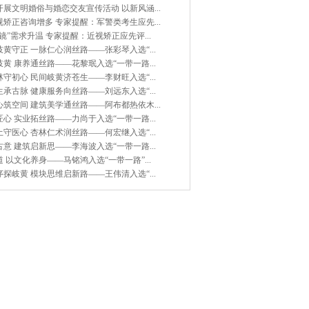
展文明婚俗与婚恋交友宣传活动 以新风涵...
矫正咨询增多 专家提醒：军警类考生应先...
镜”需求升温 专家提醒：近视矫正应先评...
黄守正 一脉仁心润丝路——张彩琴入选“...
黄 康养通丝路——花黎珉入选“一带一路...
守初心 民间岐黄济苍生——李财旺入选“...
承古脉 健康服务向丝路——刘远东入选“...
筑空间 建筑美学通丝路——阿布都热依木...
心 实业拓丝路——力尚于入选“一带一路...
守医心 杏林仁术润丝路——何宏继入选“...
意 建筑启新思——李海波入选“一带一路...
 以文化养身——马铭鸿入选“一带一路”...
探岐黄 模块思维启新路——王伟清入选“...