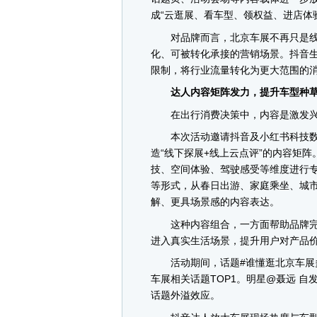
成“云逛展、看车型、领权益、进店体
对品牌而言，北京车展不再只是线
化、可被转化承接的营销场景。抖音
限制，将行业流量转化为更大范围的
达人内容矩阵发力，提升车型种草
在出行消费决策中，内容是激发兴
本次活动邀请抖音及小红书科技数
造“线下探展+线上云点评”的内容矩
技、空间体验、驾驶感受等维度进行专
等形式，从春日出游、家庭乘坐、城
解、更具场景感的内容表达。
这种内容组合，一方面帮助品牌完
进入真实生活场景，提升用户对产品
活动期间，话题#谁懂逛北京车展多
车展相关话题TOP1。明星@聂远 
话题外溢效应。