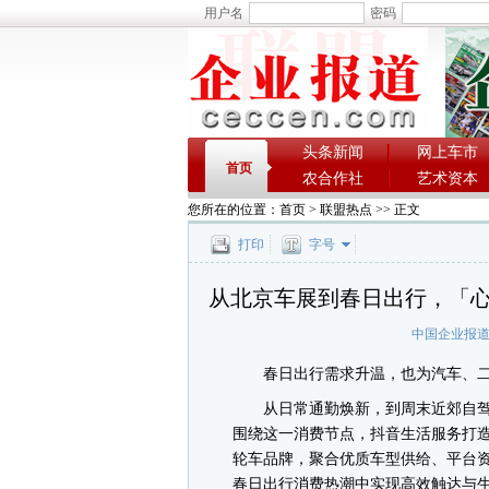
用户名
密码
头条新闻
网上车市
首页
农合作社
艺术资本
您所在的位置：
首页
>
联盟热点
>> 正文
打印
字号
从北京车展到春日出行，「
中国企业报
春日出行需求升温，也为汽车、二
从日常通勤焕新，到周末近郊自驾
围绕这一消费节点，抖音生活服务打造
轮车品牌，聚合优质车型供给、平台
春日出行消费热潮中实现高效触达与