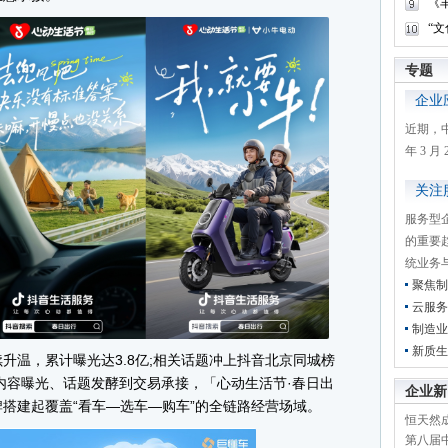
《
“
专题
企业
近期，
年 3 
关注
服务型
的重要
统业务
聚焦制
云服务
制造业
新质生
温，累计曝光达3.8亿;相关话题冲上抖音北京同城榜
从内容曝光、话题发酵到交易承接，「心动生活节·春日出
企业新
搭建起覆盖“看车—选车—购车”的全链路经营场域。
恒天然成
第八届