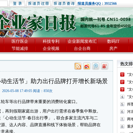
报道员服务QQ：3932566
医疗医企
科技专利
企业新闻发布汇
数码IT
节能减排
企业视频
台企台商
房产
热文排
“
心动生活节」助力出行品牌打开增长新场景
“
“
道
2026-05-08 17:49:05 阅读：
850
次
“
轮车等出行品牌带来重要的消费转化窗口。
，再到假期家庭出游，用户出行需求在春季集中释放。
河
「心动生活节·春日出行季」，联合多家主流汽车与二
两
资源、达人内容、品牌直播和线下体验场景，帮助品牌在
重
生意承接。