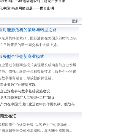
丰庆如画》书画笔会进农村主题党日庆百年
文化中国”书画网络巡展——世青山明
更多
应对能源危机的策略与转型之路
中东局势持续紧张，国际油价在美国东部时间 2026
月 29 日晚开启的新一周交易中大幅上扬。
服务型企业创新商业模式
企业通过创新商业模式实现增长成为当前企业发展
趋势。依托互联网平台和数据技术，服务企业将传
与数字服务融合，形成新的价值链。
造企业数字化转型实践
企业深度参与数字基础设施建设
龙头加快布局“人工智能+工厂”建设
产力在中国式现代化进程中的作用机制、挑战与...
闻发布汇
都应用中心焕新升级: 以客户为中心驱动创...
中国卓越管理公司榜单揭晓，海天味业成调味...