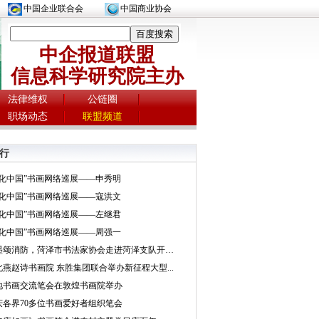
中国企业联合会
中国商业协会
中企报道联盟
信息科学研究院主办
法律维权
公链圈
职场动态
联盟频道
行
文化中国”书画网络巡展——申秀明
文化中国”书画网络巡展——寇洪文
文化中国”书画网络巡展——左继君
文化中国”书画网络巡展——周强一
挥墨颂消防，菏泽市书法家协会走进菏泽支队开展...
北燕赵诗书画院 东胜集团联合举办新征程大型...
地书画交流笔会在敦煌书画院举办
庆各界70多位书画爱好者组织笔会