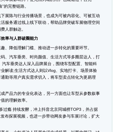
验”的完整链路。
下展陈与行业传播场景，也成为可被内容化、可被互动
生活服务通过线上线下联动，帮助品牌突破车展物理空间
消费人群触达。
效率与人群破圈能力
趣、降低理解门槛、推动进一步转化的重要环节。
码、汽车垂类、时尚颜值、生活方式等多圈层达人，打
阵。汽车垂类达人深入品牌展台，围绕车型配置、智能科
业解读;生活方式达人则以Vlog、实地打卡、场景体验
市通勤等用户真实需求切入，将车型卖点转化为更易理
成产品力的专业化表达，另一方面也让车型从参数叙事
价值的理解效率。
过瘾 持续发酵，冲上抖音北京同城榜TOP3，并占据
自发发布探展视频，也进一步带动网友参与车展讨论，扩大