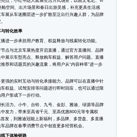
点，小红书达人延展生活方式场景，以图文笔记、Vl
座舱空间、出片场景和春日出游灵感，补充更具生活感
京车展从车迷圈层进一步扩散至泛出行兴趣人群，为品牌
淀。
与转化效率
播进一步承担用户教育、权益释放与线索转化功能。
节点与北京车展热度开启直播，通过官方直播间、品牌
集中展示车型亮点、释放购车权益、解答用户问题。直播
推荐和话题页的兴趣流量，将用户从“内容种草”进一步
更强的实时互动与转化承接能力。品牌可以在直播中针
购车权益、试驾安排等问题进行即时回应，也可以通过限
动用户形成下一步行动。
长活力。小牛、台铃、九号、金彭、雅迪、绿源等品牌
中发力，带来至高省千元、至高优惠800元等专属权
品首发，到雅迪冠能上新福利，多品牌、多货盘、多直播
轮车品牌在春季消费节点中创造更多经营机会。
线下体验链路