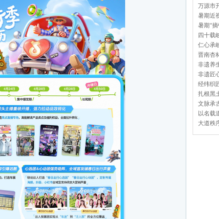
万源市开
暑期近视
暑期“摘
四十载岐
仁心承岐
晋南杏林
非遗养生
非遗匠心
经纬织匠
扎根黑土
文脉承古
以名载道
大道秩序