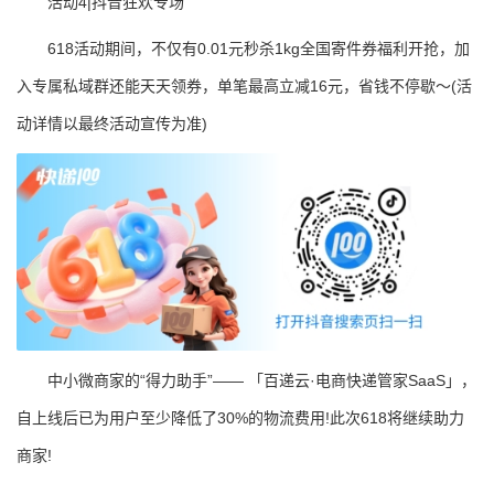
活动4|抖音狂欢专场
618活动期间，不仅有0.01元秒杀1kg全国寄件券福利开抢，加
入专属私域群还能天天领券，单笔最高立减16元，省钱不停歇～(活
动详情以最终活动宣传为准)
中小微商家的“得力助手”—— 「百递云·电商快递管家SaaS」，
自上线后已为用户至少降低了30%的物流费用!此次618将继续助力
商家!