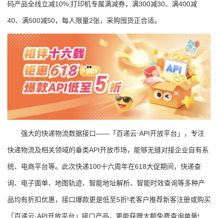
码产品全线立减10%;打印机专属满减券，满300减30、满400减
40、满500减50，每人限量2张，采购囤货正合适。
强大的快递物流数据接口——「百递云·API开放平台」，专注
快递物流及相关领域的垂类API开放市场，能够无缝对接企业自有系
统、电商平台等。此次快递100十六周年在618大促期间，快递查
询、电子面单、地图轨迹、智能地址解析、智能时效查询等多种产
品均有折扣优惠，接口爆款更是低至5折!老客户推荐新客注册或购买
「百递云·API开放平台」接口产品，更能获赠大额免费查询单量!