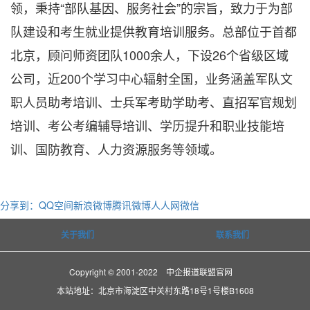
领，秉持“部队基因、服务社会”的宗旨，致力于为部
队建设和考生就业提供教育培训服务。总部位于首都
北京，顾问师资团队1000余人，下设26个省级区域
公司，近200个学习中心辐射全国，业务涵盖军队文
职人员助考培训、士兵军考助学助考、直招军官规划
培训、考公考编辅导培训、学历提升和职业技能培
训、国防教育、人力资源服务等领域。
分享到：
QQ空间
新浪微博
腾讯微博
人人网
微信
关于我们
联系我们
Copyright © 2001-2022 中企报道联盟官网
本站地址：北京市海淀区中关村东路18号1号楼B1608