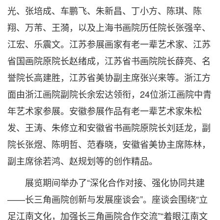
光、张培成、车鹏飞、朱新昌、丁小方、陈琪、陈
翔、万芾、王漪，以及上海书画院历任院长张强辛、
江宏、乐震文。江苏参展画家有老一辈艺术家、江苏
省国画院原院长赵绪成，江苏省书画院院长薛亮、名
誉院长高建胜，江苏省美协副主席张兴来等。浙江方
面由浙江画院副院长余宏达领衔，24位浙江画院中青
年艺术家参展。安徽参展作品有老一辈艺术家朱松
发、王涛、朱修立和安徽省书画院原院长刘廷龙，副
院长张煜、陈明哲、范春晓，安徽省美协主席陈林，
副主席徐若鸿、赵规划等的创作精品。
展览期间举办了“深化合作对接、强化协同共建
——长三角画院创新与发展座谈会”。座谈会围绕“立
足江南文化，加强长三角画院合作交流”“着眼江南文