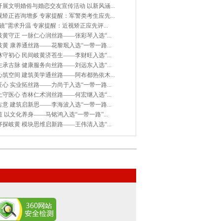
展文明婚俗与婚恋交友宣传活动 以新风涵...
矫正咨询增多 专家提醒：军警类考生应先...
镜”需求升温 专家提醒：近视矫正应先评...
黄守正 一脉仁心润丝路——张彩琴入选“...
黄 康养通丝路——花黎珉入选“一带一路...
守初心 民间岐黄济苍生——李财旺入选“...
承古脉 健康服务向丝路——刘远东入选“...
筑空间 建筑美学通丝路——阿布都热依木...
心 实业拓丝路——力尚于入选“一带一路...
守医心 杏林仁术润丝路——何宏继入选“...
意 建筑启新思——李海波入选“一带一路...
 以文化养身——马铭鸿入选“一带一路”...
探岐黄 模块思维启新路——王伟清入选“...