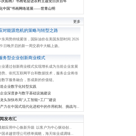
丰庆如画》书画笔会进农村主题党日庆百年
文化中国”书画网络巡展——世青山明
更多
应对能源危机的策略与转型之路
中东局势持续紧张，国际油价在美国东部时间 2026
月 29 日晚开启的新一周交易中大幅上扬。
服务型企业创新商业模式
企业通过创新商业模式实现增长成为当前企业发展
趋势。依托互联网平台和数据技术，服务企业将传
与数字服务融合，形成新的价值链。
造企业数字化转型实践
企业深度参与数字基础设施建设
龙头加快布局“人工智能+工厂”建设
产力在中国式现代化进程中的作用机制、挑战与...
闻发布汇
都应用中心焕新升级: 以客户为中心驱动创...
中国卓越管理公司榜单揭晓，海天味业成调味...