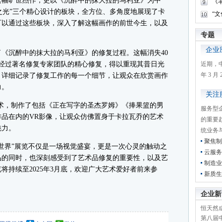
幅旷世杰作，更以《沉醉中的抹大拉的马利亚》为中
《
鉴之光”三个精心设计的板块，全方位、多角度地展现了卡
“
可以通过这些板块，深入了解这幅画作的前世今生，以及
专题
企业
沉醉中的抹大拉的马利亚》的修复过程。这幅消失40
，并经过著名修复专家团队的精心修复，得以重现其昔日光
近期，
年 3 
，详细记录了修复工作的每一个细节，让观众在欣赏画作
力。
关注
，制作了包括《正在写字的圣杰罗姆》《捧果篮的男
服务型
品在内的VR影像，让观众仿佛置身于卡拉瓦乔的艺术
的重要
魅力。
统业务
聚焦制
界”展览不仅是一场视觉盛宴，更是一次心灵的触动之
云服务
品的同时，也深刻感受到了艺术品修复的重要性，以及艺
制造业
将持续至2025年3月底，欢迎广大艺术爱好者前来参
新质生
企业新
恒天然成
第八届