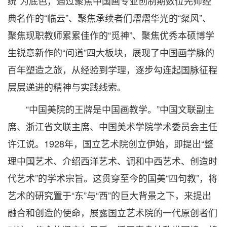
统”为底色，通过聚焦中国画专业创制期数位先师经
典名作的“临云”、聚焦承续者们熠熠华光的“粲风”、
聚焦现职教师累累佳作的“觅神”、聚焦优秀本硕博学
生锐意新作的“问道”四大板块，展现了中国画学脉的
百年塑造之旅，从经验到学理，逐步勾连起国脉征程
层层递进的精神与实践线索。
“中国美院的王牌是中国画教学。”中国文联副主
席、浙江省文联主席、中国美术学院学术委员会主任
许江说。1928年，国立艺术院创立伊始，即提出“整
理中国艺术、介绍西洋艺术、调和中西艺术、创造时
代艺术”的学术宗旨。这贯穿至今的国美“四句教”，将
艺术的研究置于“东”与“西”的巨大背景之下，来提出
融合和创造的使命，展露国立艺术院的一代原创者们