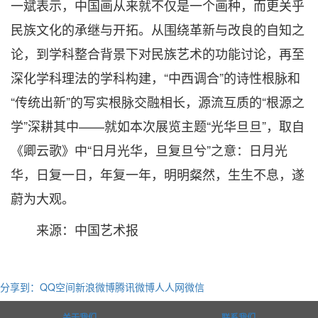
一斌表示，中国画从来就不仅是一个画种，而更关乎
民族文化的承继与开拓。从围绕革新与改良的自知之
论，到学科整合背景下对民族艺术的功能讨论，再至
深化学科理法的学科构建，“中西调合”的诗性根脉和
“传统出新”的写实根脉交融相长，源流互质的“根源之
学”深耕其中——就如本次展览主题“光华旦旦”，取自
《卿云歌》中“日月光华，旦复旦兮”之意：日月光
华，日复一日，年复一年，明明粲然，生生不息，遂
蔚为大观。
来源：中国艺术报
分享到：
QQ空间
新浪微博
腾讯微博
人人网
微信
关于我们
联系我们