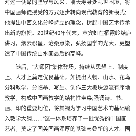
对这一使命的坚守与风采。潘天寿身处乱世困境，将
中国画师徒授受的方式逐步转向现代教育的新模式;
他提出中西文化分峰峙立的理念，树起中国艺术传承
出新的旗帜。20世纪40年代末，黄宾虹在栖霞岭结庐
讲习，烟云积墨，沧桑点染，弘扬国学的光大，更塑
造了中国传统山水画最后的高峰。
随后，“大师团”集体登场，持续从思想上、制度
上、人才上奠定优良基础，如提出人物、山水、花鸟
分科教学，分临摹、写生、创作三大板块源流有序地
教学，构成中国画教学的结构性圭臬;强调诗、书、
画、印的重要地位，将其视为学习中国艺术的基础编
入教学大纲……“这一体系培养了一批优秀的中国画
艺者，奠定了国美国画浑厚的基础与叠新的人才。国