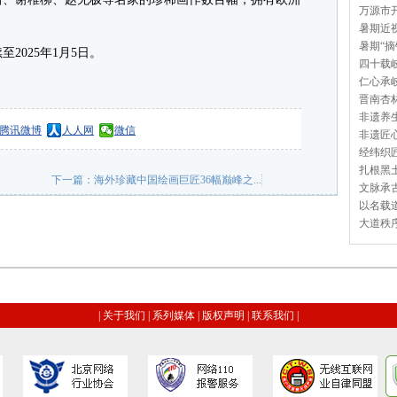
万源市开
暑期近视
暑期“摘
025年1月5日。
四十载岐
仁心承岐
晋南杏林
非遗养生
腾讯微博
人人网
微信
非遗匠心
经纬织匠
扎根黑土
下一篇：
海外珍藏中国绘画巨匠36幅巅峰之...
文脉承古
以名载道
大道秩序
|
关于我们
|
系列媒体
|
版权声明
|
联系我们
|