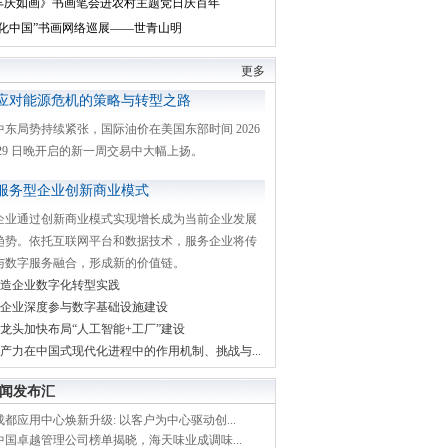
丰庆如画》书画笔会进农村主题党日庆百年
文化中国”书画网络巡展——世青山明
更多
应对能源危机的策略与转型之路
中东局势持续紧张，国际油价在美国东部时间 2026
月 29 日晚开启的新一周交易中大幅上扬。
服务型企业创新商业模式
企业通过创新商业模式实现增长成为当前企业发展
趋势。依托互联网平台和数据技术，服务企业将传
与数字服务融合，形成新的价值链。
造企业数字化转型实践
企业深度参与数字基础设施建设
龙头加快布局“人工智能+工厂”建设
产力在中国式现代化进程中的作用机制、挑战与...
闻发布汇
都应用中心焕新升级: 以客户为中心驱动创...
中国卓越管理公司榜单揭晓，海天味业成调味...