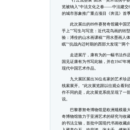
“行云流墨展”由东一美术馆携手赛努
览被纳入“中法文化之春——中法建交
的城市形象推广重点项目《奔流》首季
此次展出的89件赛努奇馆藏中国艺
乎上”“写生与写意：近代花鸟画的转型
验：溥佺的山水画课稿”“用水墨画人
眠”“抗战内迁时期的西部大发现”“两
走进展厅，康有为的一幅书法作品率先
国见证康有为书写此轴，并在1947
现代中国艺术作品。
九大展区展出36位名家的艺术珍品
线索展开。“此次展览跟以往观众看到
作不同的是，此次展览系统呈现了一部
说。
巴黎赛努奇博物馆是欧洲规模最大和
奇博物馆致力于亚洲艺术的研究与收
的书法立轴，首批中国现代书画收藏由
入藏齐白石、徐悲鸿、张大千、傅抱