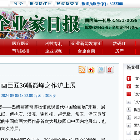
报道员服务QQ：3932566
医疗医企
科技专利
企业新闻发布汇
数码IT
节能减排
企业视频
台企台商
房产
热文排
“
画巨匠36幅巅峰之作沪上展
“
“
2024-09-06 13:22:08 阅读：
3802
次
“
—巴黎赛努奇博物馆藏现当代中国绘画展”开幕。展
风眠、傅抱石、溥濡、谢稚柳、赵无极、常玉、潘玉良等
河
藏的中国绘画大师作品首次大规模回归中国内地展出，也
两
的首次特展。
重