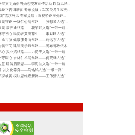
展文明婚俗与婚恋交友宣传活动 以新风涵...
矫正咨询增多 专家提醒：军警类考生应先...
镜”需求升温 专家提醒：近视矫正应先评...
黄守正 一脉仁心润丝路——张彩琴入选“...
黄 康养通丝路——花黎珉入选“一带一路...
守初心 民间岐黄济苍生——李财旺入选“...
承古脉 健康服务向丝路——刘远东入选“...
筑空间 建筑美学通丝路——阿布都热依木...
心 实业拓丝路——力尚于入选“一带一路...
守医心 杏林仁术润丝路——何宏继入选“...
意 建筑启新思——李海波入选“一带一路...
 以文化养身——马铭鸿入选“一带一路”...
探岐黄 模块思维启新路——王伟清入选“...