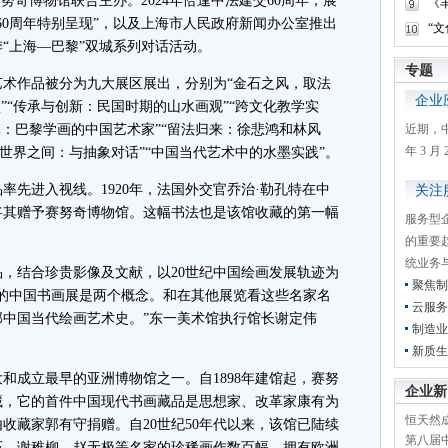
奇博物馆联合主办。2024年恰逢中法建交60周年，展
《
60周年特别呈现”，以及上海市人民政府新闻办公室推出
“
“上海—巴黎”双城系列对话活动。
专题
术作品被分为九大展区展出，分别为“金石之风，取法
企业
”“传承与创新：民国时期的山水画观”“跨文化教学实
体：巴黎学画的中国艺术家”“留法归来：徐悲鸿和林风
近期，
年 3 
个世界之间：与抽象对话”“中国当代艺术中的水墨实践”。
进入视线。1920年，法国外交官乔治·勒孔特在中
关注
年将其赠予赛努奇博物馆。这幅书法也是该馆收藏的第一幅
服务型
的重要
统业务
，结合珍贵影像及文献，以20世纪中国绘画发展轨迹为
聚焦制
的中国书画展是两个概念。和在其他展览看这些名家名
云服务
中国当代绘画艺术史。”东一美术馆执行馆长谢定伟
制造业
新质生
成立最早的亚洲博物馆之一。自1898年建馆起，赛努
企业新
藏，它的首件中国现代书画藏品是思想家、改革家康有为
恒天然成
收藏家郭有守捐赠。自20世纪50年代以来，该馆已陆续
第八届
石、谢稚柳、赵无极等名家的珍稀画作数百幅，拥有欧洲