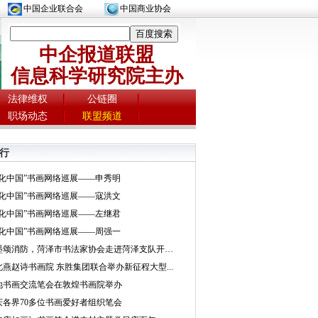
中国企业联合会
中国商业协会
中企报道联盟
信息科学研究院主办
法律维权
公链圈
职场动态
联盟频道
行
文化中国”书画网络巡展——申秀明
文化中国”书画网络巡展——寇洪文
文化中国”书画网络巡展——左继君
文化中国”书画网络巡展——周强一
挥墨颂消防，菏泽市书法家协会走进菏泽支队开展...
北燕赵诗书画院 东胜集团联合举办新征程大型...
地书画交流笔会在敦煌书画院举办
庆各界70多位书画爱好者组织笔会