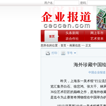
用户名
密码
头条新闻
网上车市
首页
农合作社
艺术资本
您所在的位置：
首页
>
画展信息
>> 正文
打印
字号
海外珍藏中国绘
中国企业报道
昨天，上海东一美术馆“行云流墨—
览汇集齐白石、徐悲鸿、张大千、林
36位艺术巨匠的巅峰之作，是海外收
是迄今为止赛努奇博物馆在中国举办