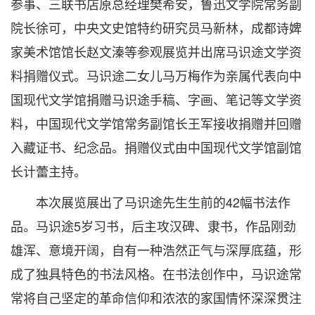
参事、三联书店原总经理樊希安，鲁迅文学院常务副
院长徐可，中央文史馆特约研究员马新林，成都诗婢
家美术馆馆长赵文溱等参观展览并出席马识途文学资
料捐赠仪式。马识途二女儿马万梅作为亲属代表向中
国现代文学馆捐赠马识途手稿、字画、笔记等文学资
料，中国现代文学馆常务副馆长王军接收捐赠并回赠
入藏证书、纪念品。捐赠仪式由中国现代文学馆副馆
长计蕾主持。
本次展览展出了马识途先生生前的42幅书法作
品。马识途5岁习书，后主攻汉碑、隶书，作品刚劲
雄浑、意境开阔，自有一种浩然正气与深厚底蕴，形
成了独具特色的书法风格。在书法创作中，马识途常
常将自己坚定的革命信仰和浓浓的家国情怀深深贯注