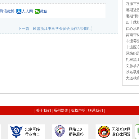
万源市开
暑期近视
腾讯微博
人人网
微信
暑期“摘
四十载岐
下一篇：
民盟浙江书画学会多会员作品闪耀...
仁心承岐
晋南杏林
非遗养生
非遗匠心
经纬织匠
扎根黑土
文脉承古
以名载道
大道秩序
|
关于我们
|
系列媒体
|
版权声明
|
联系我们
|