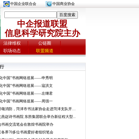
中国企业联合会
中国商业协会
中企报道联盟
信息科学研究院主办
法律维权
公链圈
职场动态
联盟频道
行
文化中国”书画网络巡展——申秀明
文化中国”书画网络巡展——寇洪文
文化中国”书画网络巡展——左继君
文化中国”书画网络巡展——周强一
挥墨颂消防，菏泽市书法家协会走进菏泽支队开展...
北燕赵诗书画院 东胜集团联合举办新征程大型...
地书画交流笔会在敦煌书画院举办
庆各界70多位书画爱好者组织笔会