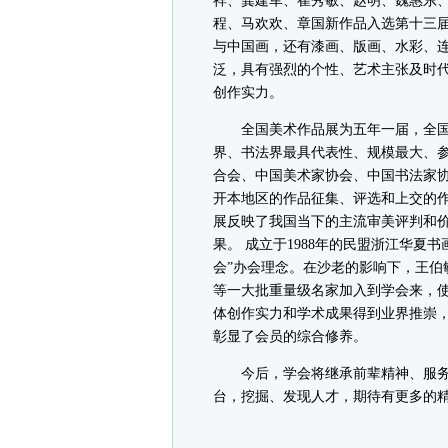
祥、龚建军、崔秀敏、赵明、魏惠东、
程、马欢欢、章国新作品入选第十三
与中国画，还有漆画、版画、水彩、
泛，具有强烈的个性、艺术主张及时
创作实力。
全国美术作品展为五年一届，全国
界、书法界最具代表性、规模最大、
合会、中国美术家协会、中国书法家协
开本地区的作品征集、评选和上交的
展反映了我国当下的主流审美评判和价
果。 成立于1988年的民盟浙江华夏
会”办会理念。在沙老的影响下，王伯
等一大批重量级名家加入到学会来，
体创作实力和学术成果得到业界推崇，
彰显了会员的综合修养。
今后，学会将继承前辈精神、服务
台，挖掘、发现人才，期待有更多的精