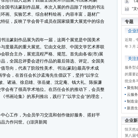
张彤作品入选第十四届全国美术作品展;书法家周鹏
《
届全国书法篆刻作品展。本次入展的作品除了传统的书法
“
连环画、实验艺术、综合材料绘画，内容丰富，题材广
代特征，反映了学会骨干成员在国家级重大展览中的综合
专题
企业
书法篆刻作品展为四年一届，这两个展览是中国美术
近期，
年 3 
参与度最高的重大展览。它由文化部、中国文学艺术界联
会联合主办，展览流程严格、规范。首先由各省(市)展
关注
作品，全国总评委会进行作品的最后筛选、评定。全国美
服务型
值导向，代表了阶段性美术、书法(篆刻)最高学术成
的重要
书画学会，在首任会长沙孟海先生倡议下，坚持“以学立
统业务
敏、诸涵、徐启雄、张岳健、沈定庵、钱大礼、陈振濂
聚焦制
使学会有了很高学术地位。在历任会长的推动下，会员整
云服务
《书画论集》的系列推出，践行了“以学立会”的理念，
制造业
新质生
中心工作，为会员学习交流和创作做好服务、搭好平
企业新
品力作问世。()澎湃新闻
恒天然成
第八届