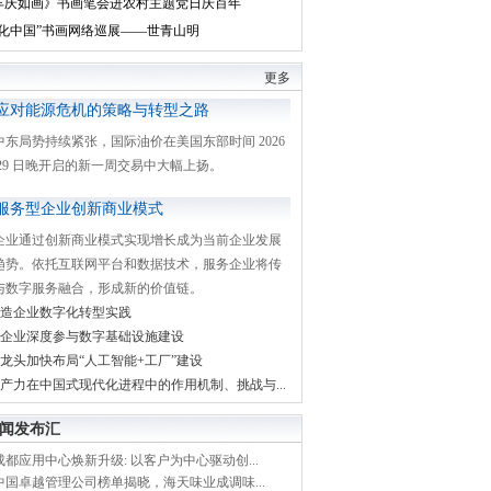
丰庆如画》书画笔会进农村主题党日庆百年
文化中国”书画网络巡展——世青山明
更多
应对能源危机的策略与转型之路
中东局势持续紧张，国际油价在美国东部时间 2026
月 29 日晚开启的新一周交易中大幅上扬。
服务型企业创新商业模式
企业通过创新商业模式实现增长成为当前企业发展
趋势。依托互联网平台和数据技术，服务企业将传
与数字服务融合，形成新的价值链。
造企业数字化转型实践
企业深度参与数字基础设施建设
龙头加快布局“人工智能+工厂”建设
产力在中国式现代化进程中的作用机制、挑战与...
闻发布汇
都应用中心焕新升级: 以客户为中心驱动创...
中国卓越管理公司榜单揭晓，海天味业成调味...