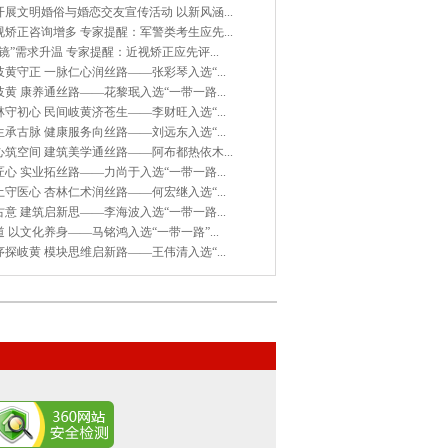
展文明婚俗与婚恋交友宣传活动 以新风涵...
矫正咨询增多 专家提醒：军警类考生应先...
镜”需求升温 专家提醒：近视矫正应先评...
黄守正 一脉仁心润丝路——张彩琴入选“...
黄 康养通丝路——花黎珉入选“一带一路...
守初心 民间岐黄济苍生——李财旺入选“...
承古脉 健康服务向丝路——刘远东入选“...
筑空间 建筑美学通丝路——阿布都热依木...
心 实业拓丝路——力尚于入选“一带一路...
守医心 杏林仁术润丝路——何宏继入选“...
意 建筑启新思——李海波入选“一带一路...
 以文化养身——马铭鸿入选“一带一路”...
探岐黄 模块思维启新路——王伟清入选“...