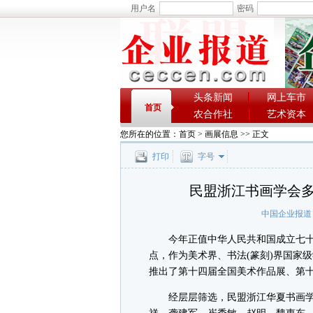
用户名
密码
头条新闻
网上车市
首页
农合作社
艺术资本
您所在的位置：
首页
>
画展信息
>> 正文
打印
字号
民盟浙江书画学会
中国企业报道
今年正值中华人民共和国成立七十
点，作为美术界、书法(篆刻)界国家
推出了第十四届全国美术作品展、第
经层层筛选，民盟浙江华夏书画学