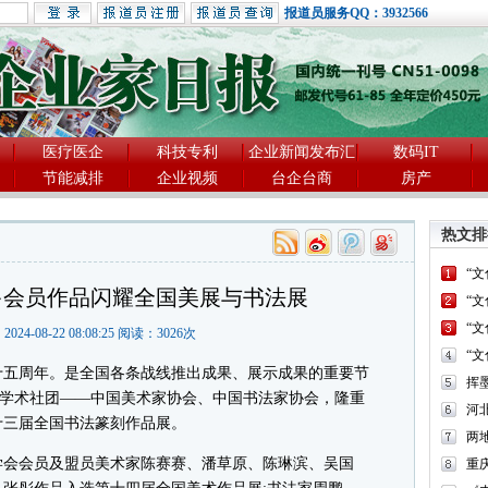
报道员服务QQ：3932566
医疗医企
科技专利
企业新闻发布汇
数码IT
节能减排
企业视频
台企台商
房产
热文排
“
多会员作品闪耀全国美展与书法展
“
“
2024-08-22 08:08:25 阅读：
3026
次
“
五周年。是全国各条战线推出成果、展示成果的重要节
级学术社团――中国美术家协会、中国书法家协会，隆重
河
十三届全国书法篆刻作品展。
两
会会员及盟员美术家陈赛赛、潘草原、陈琳滨、吴国
重