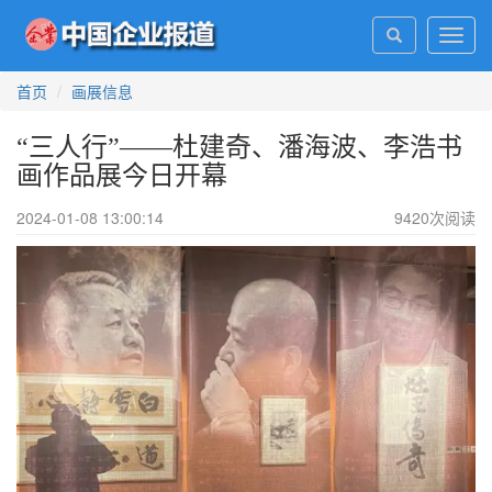
Toggl
navig
首页
画展信息
“三人行”——杜建奇、潘海波、李浩书
画作品展今日开幕
2024-01-08 13:00:14
9420
次阅读