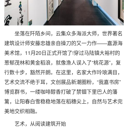
坐落在阡陌乡间，云集众多海派大师，世界著名
建筑设计师安藤忠雄亲自操刀的又一力作——嘉源海
美术馆，11月20日正式开馆了!穿过马陆镇大裕村的
葱郁茂林和黄金稻浪，就像渔人误入了“桃花源”，复
行数十步，豁然开朗。在这里，名家大作玲琅满目，
艺术交流不绝于耳，文创展品新潮圈粉，“我嘉书房”
博览群书，一缕咖啡醇香打破了禁锢下里巴人的藩
篱，让阳春白雪稳稳地落在稻穗尖上，自然与艺术完
美地交织相融。
艺术，从阅读建筑开始