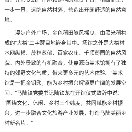
一步一景，远眺自然村落，营造出开阔舒适的自然意
境。
漫步户外广场，金色稻田随风摇曳，由黑米稻构
成的“大裕”二字醒目地嵌身其中。场馆之外是大裕村
水网纵横、茂林葱郁、百家农庄、千顷葡园的自然风
貌。内外景致的有机融合，使嘉源海美术馆拥有了独
特的郊野文化气质，带来更多元的艺术体验。“美术
馆是一把金钥匙，能为乡村振兴解锁更广阔的发展空
间。”马陆镇党委书记陆铁龙在开馆仪式致辞中说：
“围绕文化、休闲、乡村三个纬度，共同赋能乡村振
兴，进一步融合文化旅游产业发展，打造马陆美丽乡
村新名片。”