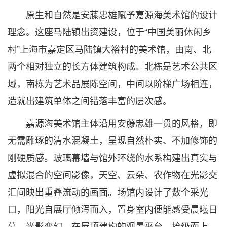
原生和自然是安藤忠雄赋予嘉源海美术馆的设计
理念。这座马陆镇出资建设，位于“中国美丽休闲乡
村”上海市嘉定区马陆镇大裕村的美术馆，由南、北
两个相对独立的长方体建筑构成。北栋是艺术公共区
域，南栋为艺术品展陈空间，中间以阶梯广场相连，
造就出建筑单体之间错落丰富的层次感。
嘉源海美术馆主体沿用安藤忠雄一贯的风格，即
无需雕琢的清水混凝土，呈现自然朴实、不加修饰的
刚硬质感。玻璃幕墙与馆外环绕的水系构建出真实与
虚拟混合的空间影像，天空、云朵、农作物在光影交
汇间映出重叠流动的画面。场馆内设计了数个采光
口，阳光自展厅倾泻而入，置身室内便能感受晨曦日
暮、光影变幻。在屋顶建构的观景平台，拾级而上，