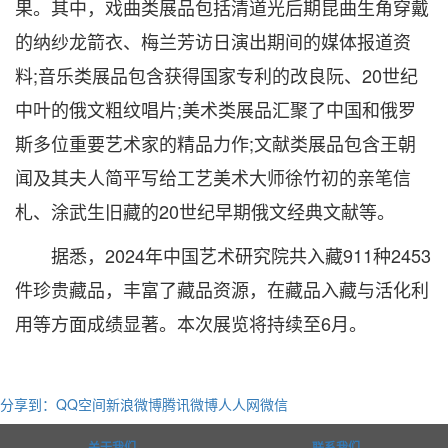
果。其中，戏曲类展品包括清道光后期昆曲生角穿戴
的纳纱龙箭衣、梅兰芳访日演出期间的媒体报道资
料;音乐类展品包含获得国家专利的改良阮、20世纪
中叶的俄文粗纹唱片;美术类展品汇聚了中国和俄罗
斯多位重要艺术家的精品力作;文献类展品包含王朝
闻及其夫人简平写给工艺美术大师徐竹初的亲笔信
札、涂武生旧藏的20世纪早期俄文经典文献等。
据悉，2024年中国艺术研究院共入藏911种2453
件珍贵藏品，丰富了藏品资源，在藏品入藏与活化利
用等方面成绩显著。本次展览将持续至6月。
分享到：
QQ空间
新浪微博
腾讯微博
人人网
微信
关于我们
联系我们