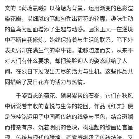
文的《荷塘晨曦》以荷塘为背景，运用渐变的色彩渲
染花瓣，以细腻的笔触勾勒出荷花的轮廓，趣味生动
的鱼鸟为画面增添了生趣与动感。画家王天一在逆境
中不断自我修炼，始终保持着与生活的联系，笔下外
表柔弱却充满生气的牵牛花，能够随遇而安，从来不
对人们有什么要求，却把笑脸迎人的姿态献给了人
间，在烈日下展现出无尽的活力与生机。这些作品共
同描绘了夏日花卉的活力与热情。
千姿百态的菊花、硕果累累的石榴，它们在秋风
中诉说着丰收的喜悦与生命的轮回。作品《红实》便
是张桂铭运用了中国画传统的线条与墨色，结合斑斓
而错杂有序、沉着明丽的色块，构建起的绘画语言呈
现。传统与现代的碰撞，画家既继承了传统技法，又