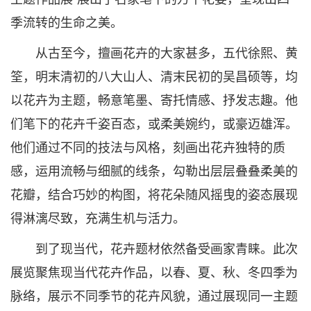
季流转的生命之美。
从古至今，擅画花卉的大家甚多，五代徐熙、黄
筌，明末清初的八大山人、清末民初的吴昌硕等，均
以花卉为主题，畅意笔墨、寄托情感、抒发志趣。他
们笔下的花卉千姿百态，或柔美婉约，或豪迈雄浑。
他们通过不同的技法与风格，刻画出花卉独特的质
感，运用流畅与细腻的线条，勾勒出层层叠叠柔美的
花瓣，结合巧妙的构图，将花朵随风摇曳的姿态展现
得淋漓尽致，充满生机与活力。
到了现当代，花卉题材依然备受画家青睐。此次
展览聚焦现当代花卉作品，以春、夏、秋、冬四季为
脉络，展示不同季节的花卉风貌，通过展现同一主题