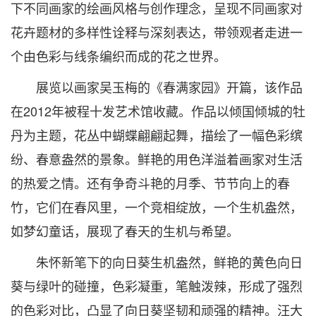
下不同画家的绘画风格与创作理念，呈现不同画家对
花卉题材的多样性诠释与深刻表达，带领观者走进一
个由色彩与线条编织而成的花之世界。
展览以画家吴玉梅的《春满家园》开篇，该作品
在2012年被程十发艺术馆收藏。作品以倾国倾城的牡
丹为主题，花丛中蝴蝶翩翩起舞，描绘了一幅色彩缤
纷、春意盎然的景象。鲜艳的用色洋溢着画家对生活
的热爱之情。还有争奇斗艳的月季、节节向上的春
竹，它们在春风里，一个竞相绽放，一个生机盎然，
如梦幻童话，展现了春天的生机与希望。
朱怀新笔下的向日葵生机盎然，鲜艳的黄色向日
葵与绿叶的碰撞，色彩凝重，笔触泼辣，形成了强烈
的色彩对比，凸显了向日葵坚韧和顽强的精神。汪大