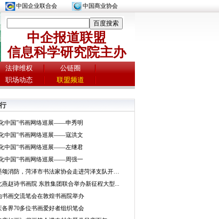
中国企业联合会
中国商业协会
中企报道联盟
信息科学研究院主办
法律维权
公链圈
职场动态
联盟频道
行
文化中国”书画网络巡展——申秀明
文化中国”书画网络巡展——寇洪文
文化中国”书画网络巡展——左继君
文化中国”书画网络巡展——周强一
挥墨颂消防，菏泽市书法家协会走进菏泽支队开展...
北燕赵诗书画院 东胜集团联合举办新征程大型...
地书画交流笔会在敦煌书画院举办
庆各界70多位书画爱好者组织笔会