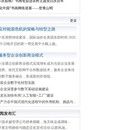
丰庆如画》书画笔会进农村主题党日庆百年
文化中国”书画网络巡展——世青山明
更多
应对能源危机的策略与转型之路
中东局势持续紧张，国际油价在美国东部时间 2026
月 29 日晚开启的新一周交易中大幅上扬。
服务型企业创新商业模式
企业通过创新商业模式实现增长成为当前企业发展
趋势。依托互联网平台和数据技术，服务企业将传
与数字服务融合，形成新的价值链。
造企业数字化转型实践
企业深度参与数字基础设施建设
龙头加快布局“人工智能+工厂”建设
产力在中国式现代化进程中的作用机制、挑战与...
闻发布汇
中国卓越管理公司榜单揭晓，海天味业成调味...
展文明婚俗与婚恋交友宣传活动 以新风涵...