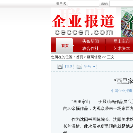
用户名
密码
头条新闻
网上车市
首页
农合作社
艺术资本
您所在的位置：
首页
>
画展信息
>> 正文
打印
字号
“画里
中国企业报道
“画里家山——于晨油画作品展”近
的30余幅作品，为观众带来一场东西
作为沈阳书画院院长、沈阳美术馆
长的温情。此次展览所呈现的就是她