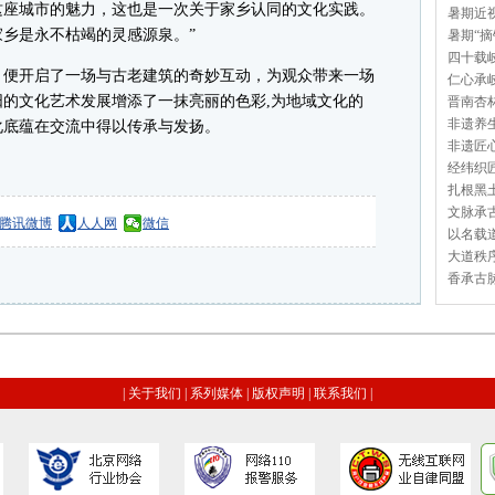
这座城市的魅力，这也是一次关于家乡认同的文化实践。
暑期近视
乡是永不枯竭的灵感源泉。”
暑期“摘
四十载岐
便开启了一场与古老建筑的奇妙互动，为观众带来一场
仁心承岐
的文化艺术发展增添了一抹亮丽的色彩,为地域文化的
晋南杏林
非遗养生
化底蕴在交流中得以传承与发扬。
非遗匠心
经纬织匠
扎根黑土
文脉承古
腾讯微博
人人网
微信
以名载道
大道秩序
香承古脉
|
关于我们
|
系列媒体
|
版权声明
|
联系我们
|