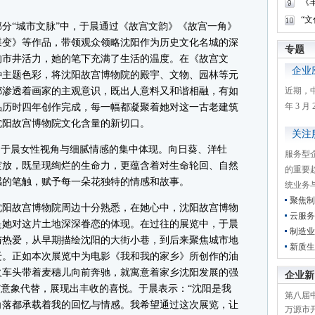
《
“
“城市文脉”中，于晨通过《故宫文韵》《故宫一角》
蝶变》等作品，带领观众领略沈阳作为历史文化名城的深
专题
的市井活力，她的笔下充满了生活的温度。在《故宫文
企业
种主题色彩，将沈阳故宫博物院的殿宇、文物、园林等元
都渗透着画家的主观意识，既出人意料又和谐相融，有如
近期，
年 3 
品历时四年创作完成，每一幅都凝聚着她对这一古老建筑
沈阳故宫博物院文化含量的新切口。
关注
于晨女性视角与细腻情感的集中体现。向日葵、洋牡
服务型
绽放，既呈现绚烂的生命力，更蕴含着对生命轮回、自然
的重要
感的笔触，赋予每一朵花独特的情感和故事。
统业务
聚焦制
阳故宫博物院周边十分熟悉，在她心中，沈阳故宫博物
云服务
是她对这片土地深深眷恋的体现。在过往的展览中，于晨
制造业
与热爱，从早期描绘沈阳的大街小巷，到后来聚焦城市地
新质生
迁。正如本次展览中为电影《我和我的家乡》所创作的油
火车头带着麦穗儿向前奔驰，就寓意着家乡沈阳发展的强
企业新
”意象代替，展现出丰收的喜悦。于晨表示：“沈阳是我
第八届
角落都承载着我的回忆与情感。我希望通过这次展览，让
万源市开