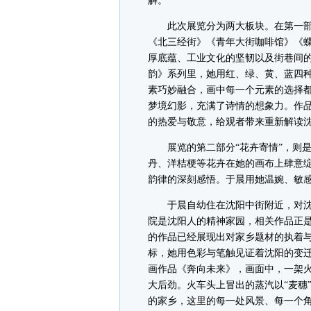
解。
此次展览分为两大板块。在第一部分
《北三经街》《青年大街咖啡馆》《
厚底蕴、工业文化的坚韧以及街巷间
韵》系列里，她用红、绿、黄、蓝四
素巧妙融合，画中每一个元素的选择
梦境幻影，充满了诗情的想象力。作
的热爱与敬意，给观者带来重新解读
展览的第二部分“花卉寄情”，则是
丹、洋桔梗等花卉在她的画布上肆意
韵律的深刻感悟。于晨用她温婉、敏
于晨自幼住在沈阳中街附近，对沈
院是沈阳人的精神家园，相关作品正
的作品已经展现出对家乡题材的执着
标，她用色彩与笔触见证着沈阳的变
画作品《奔向未来》，画面中，一架
大后劲。火车头上冒出的蒸汽以“麦穗
的家乡，这里的每一处风景、每一个