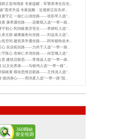
矫正咨询增多 专家提醒：军警类考生应先...
镜”需求升温 专家提醒：近视矫正应先评...
黄守正 一脉仁心润丝路——张彩琴入选“...
黄 康养通丝路——花黎珉入选“一带一路...
守初心 民间岐黄济苍生——李财旺入选“...
承古脉 健康服务向丝路——刘远东入选“...
筑空间 建筑美学通丝路——阿布都热依木...
心 实业拓丝路——力尚于入选“一带一路...
守医心 杏林仁术润丝路——何宏继入选“...
意 建筑启新思——李海波入选“一带一路...
 以文化养身——马铭鸿入选“一带一路”...
探岐黄 模块思维启新路——王伟清入选“...
 德润身心——周沛柔入选“一带一路”国...