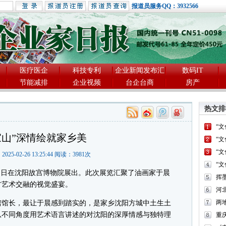
报道员服务QQ：3932566
医疗医企
科技专利
企业新闻发布汇
数码IT
节能减排
企业视频
台企台商
房产
热文排
“
家山”深情绘就家乡美
“
“
2025-02-26 13:25:44 阅读：
3981
次
“
日在沈阳故宫博物院展出。此次展览汇聚了油画家于晨
方艺术交融的视觉盛宴。
河
两
馆长，最让于晨感到踏实的，是家乡沈阳方城中土生土
从不同角度用艺术语言讲述的对沈阳的深厚情感与独特理
重