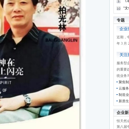
《
“
专题
企业
近期，
年 3 
关注
服务型
的重要
统业务
聚焦制
云服务
制造业
新质生
企业新
恒天然成
第八届