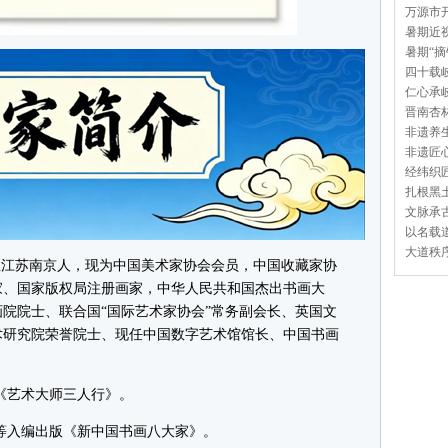
万源市开
暑期近视
暑期“摘
四十载岐
仁心承岐
晋南杏林
非遗养生
非遗匠心
经纬织匠
扎根黑土
文脉承古
以名载道
大道秩序
月生江苏南京人，现为中国美术家协会会员，中国收藏家协
家、国家版权局注册画家，中华人民共和国杰出书画大
院院士、联合国“国际艺术家协会”常务副会长、英国文
术研究院荣誉院士、现任中国数字艺术馆馆长、中国书画
《艺术大师三人行》。
等入编出版《新中国书画八大家》。