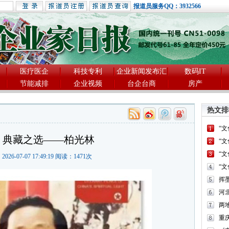
报道员服务QQ：3932566
医疗医企
科技专利
企业新闻发布汇
数码IT
节能减排
企业视频
台企台商
房产
热文排
“
 典藏之选——柏光林
“
“
2026-07-07 17:49:19 阅读：
1471
次
“
河
两
重