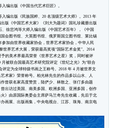
等入编出版《中国当代艺术巨匠》。
入编出版《民族国粹、20 名顶级艺术大师》。2013 年
编出版《中国艺术大家》《刘大为题词》国礼珍藏册出版
齐白石、徐悲鸿等大师入编出版《中国艺术百年》，《中国
国国会图书馆、大英图书馆、俄罗斯国立图书馆、莱比锡
3 年参加由世界收藏家协会，世界艺术家协会，中华人民
巴黎世界艺术大展，荣获最高奖项“国际艺术金奖”。2014
》授予的美术界最高荣誉《世界艺术之星》奖，同时被评
年 9 月被联合国最高艺术研究院评定《世纪之光》为“联合
评定为全球特级书画之王称号。2018 年 4 月被世界文
民艺术家》荣誉称号。柏光林先生的作品多以山水、人
画作曾获名家高度赞赏，陆俨少、林散之、张仃多由题
、曾出访过美国、南美多国、欧洲多国、亚洲多国，创作
圣火》由原国际奥委会主席萨马兰奇先生收藏，先后于北
举办画展、出版画集，中央电视台、江苏、珠海、南京电