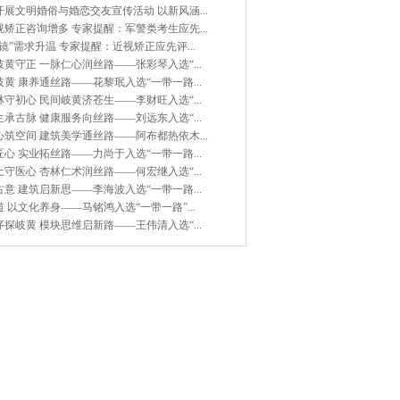
展文明婚俗与婚恋交友宣传活动 以新风涵...
矫正咨询增多 专家提醒：军警类考生应先...
镜”需求升温 专家提醒：近视矫正应先评...
黄守正 一脉仁心润丝路——张彩琴入选“...
黄 康养通丝路——花黎珉入选“一带一路...
守初心 民间岐黄济苍生——李财旺入选“...
承古脉 健康服务向丝路——刘远东入选“...
筑空间 建筑美学通丝路——阿布都热依木...
心 实业拓丝路——力尚于入选“一带一路...
守医心 杏林仁术润丝路——何宏继入选“...
意 建筑启新思——李海波入选“一带一路...
 以文化养身——马铭鸿入选“一带一路”...
探岐黄 模块思维启新路——王伟清入选“...