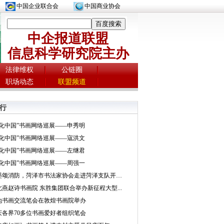
中国企业联合会
中国商业协会
中企报道联盟
信息科学研究院主办
法律维权
公链圈
职场动态
联盟频道
行
文化中国”书画网络巡展——申秀明
文化中国”书画网络巡展——寇洪文
文化中国”书画网络巡展——左继君
文化中国”书画网络巡展——周强一
挥墨颂消防，菏泽市书法家协会走进菏泽支队开展...
北燕赵诗书画院 东胜集团联合举办新征程大型...
地书画交流笔会在敦煌书画院举办
庆各界70多位书画爱好者组织笔会