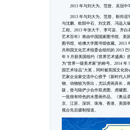
2013 年与刘大为、范曾、吴冠中
2013 年与刘大为、范曾、靳尚谊等
与沈鹏、欧阳中石、刘文西、冯远入
工程。2013 年张大千、李可染、
艺术百年》将由中国国家图书馆、美
图书馆、哈佛大学图书馆收藏。201
共和国文化艺术组委会组织的 2013 
年 9 月获美国纽约《世界艺术盛典
为“世界一级美术家”的称号。2014 
国艺术珍品”大奖，同时被英国文化协会
艺家企业家交流中心授予《新时代人
物、动物较为突出，尤以虎画具长，
跋，曾与陆俨少合作双虎图、虎啸图
一批很有特色的水墨画作品、《奥运
京、江苏、深圳、珠海、香港、美国
视台先后摄制报道。