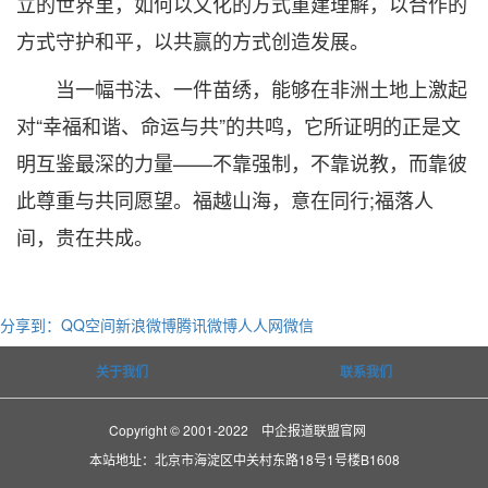
立的世界里，如何以文化的方式重建理解，以合作的
方式守护和平，以共赢的方式创造发展。
当一幅书法、一件苗绣，能够在非洲土地上激起
对“幸福和谐、命运与共”的共鸣，它所证明的正是文
明互鉴最深的力量——不靠强制，不靠说教，而靠彼
此尊重与共同愿望。福越山海，意在同行;福落人
间，贵在共成。
分享到：
QQ空间
新浪微博
腾讯微博
人人网
微信
关于我们
联系我们
Copyright © 2001-2022 中企报道联盟官网
本站地址：北京市海淀区中关村东路18号1号楼B1608