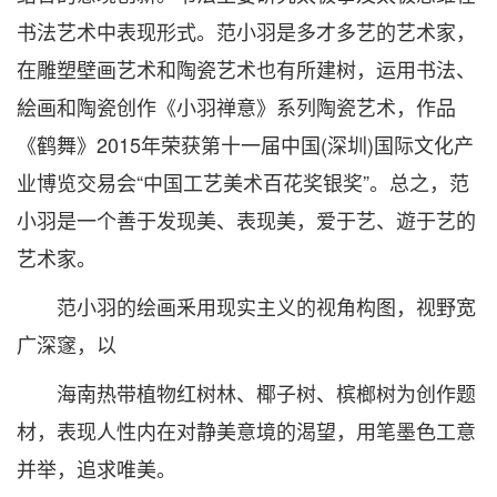
书法艺术中表现形式。范小羽是多才多艺的艺术家，
在雕塑壁画艺术和陶瓷艺术也有所建树，运用书法、
絵画和陶瓷创作《小羽禅意》系列陶瓷艺术，作品
《鹤舞》2015年荣获第十一届中国(深圳)国际文化产
业博览交易会“中国工艺美术百花奖银奖”。总之，范
小羽是一个善于发现美、表现美，爱于艺、遊于艺的
艺术家。
范小羽的绘画釆用现实主义的视角构图，视野宽
广深䆳，以
海南热带植物红树林、椰子树、槟榔树为创作题
材，表现人性内在对静美意境的渴望，用笔墨色工意
并举，追求唯美。