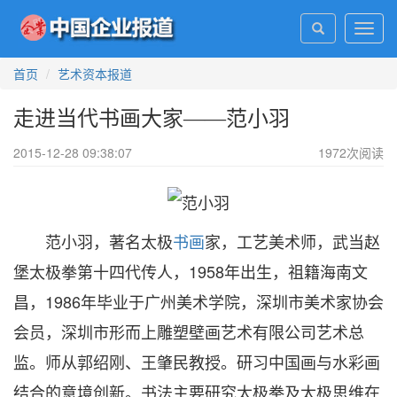
Toggl
navig
首页
艺术资本报道
走进当代书画大家——范小羽
2015-12-28 09:38:07
1972
次阅读
范小羽，著名太极
书画
家，工艺美术师，武当赵
堡太极拳第十四代传人，1958年出生，祖籍海南文
昌，1986年毕业于广州美术学院，深圳市美术家协会
会员，深圳市形而上雕塑壁画艺术有限公司艺术总
监。师从郭绍刚、王肇民教授。研习中国画与水彩画
结合的意境创新。书法主要研究太极拳及太极思维在