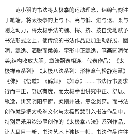
范小羽的书法将太极拳的运动理念，绵绵气韵注
于笔端，将太极拳的上与下、高与低、进与退、柔与
刚之动力，将太极手法的棚、捋、挤、按自觉地赋予
书法形式之上，使传统的书法作品更加生动舒展、圆
润，飘逸、洒脱而柔美。字形中正飘逸，笔画圆润优
美;结构收放大胆，章法飘逸相连。代表作品：《太
极禅意系列》《太极八法系列：形神意气松静定慧》
《佛》《悟道》《鹤舞》《如意》.......书法行书要求
行而中正，舒展有度，而太极拳也讲究中正、舒展、
飘逸，讲究阴阳平衡，柔刚并进，意念贯穿。而书法
创作就是把太极拳文化与太极智慧引入书法作品中，
特别是釆用浓淡墨创作的《太极拳八法》系列作品，
让人耳目一新，书法艺术上独树一帜，书法作品往往