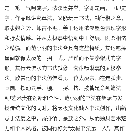
是一笔一气呵成字，浓淡墨并举，字即是画，画即是
字。作品既讲究章法，又能玩弄书法，融行楷之意，
取隶魏之势，师古不泥。善于运用浓淡墨色表现字形
和抒发情感。并从太极拳中悟到中正舒展、刚柔相济
之精髓。而范小羽的书法皆具有这些特质，其运笔挥
墨间就像太极的一招一式，严谨而不失拳架式的字
形，其行云流水的书法就像一套酣畅淋漓的太极拳
法，欣赏他的书法仿佛看见一位太极宗师在走弧步、
画圆、摆动云手、棚、一捋、挤、按皆是意到笔法
到!艺术贵在创新和个性，范小羽的书法在继承与发
扬传统文化的同时，将太极文化融入书法创作，出新
意于法度之中，寄抒情于豪放之外。从而独具艺术魅
力和个人风格，被同行称为“太极书法第一人”。其作