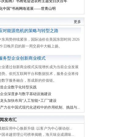
丰庆如画》书画笔会进农村主题党日庆百年
文化中国”书画网络巡展——世青山明
更多
应对能源危机的策略与转型之路
中东局势持续紧张，国际油价在美国东部时间 2026
月 29 日晚开启的新一周交易中大幅上扬。
服务型企业创新商业模式
企业通过创新商业模式实现增长成为当前企业发展
趋势。依托互联网平台和数据技术，服务企业将传
与数字服务融合，形成新的价值链。
造企业数字化转型实践
企业深度参与数字基础设施建设
龙头加快布局“人工智能+工厂”建设
产力在中国式现代化进程中的作用机制、挑战与...
闻发布汇
都应用中心焕新升级: 以客户为中心驱动创...
中国卓越管理公司榜单揭晓，海天味业成调味...