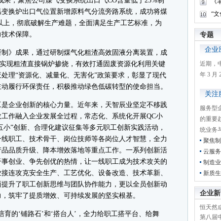
果，聚焦公司煤气变换系统出口气CO含量低于25%制
《
温变换炉出口气位置新增原料气分流旁路系统，成功将煤
“
%以上，彻底破解生产难题，全面满足生产工艺标准，为
力技术保障。
专题
企业
制》成果，通过研制煤气化粗渣高效固液分离装置，成
下，实现粗渣直接锅炉掺烧，有效打通固废资源化利用关键
近期，
年 3 
处理“资源化、减量化、无害化”政策要求，彰显了现代
主动履行环保责任，积极推动绿色低碳转型的使命担当。
关注
是企业创新的核心力量。近年来，天智辰业坚定不移践
服务型
工作融入企业发展全过程，常态化、系统化开展QC小
的重要
“五小”创新、合理化建议征集等多元职工创新实践活动，
统业务
一线职工、技术骨干、岗位技师等各岗位人才智慧，全力
聚焦制
产品品质升级、降本增效落地等重点工作。一系列创新活
云服务
干事创业、争先创优的热情，让一线职工成为技术攻关的
制造业
业接连攻克安全生产、工艺优化、设备改造、技术革新、
新质生
面提升了职工创新思维与团队协作能力，更以全员创新动
企业新
力，筑牢了提质增效、可持续发展的坚实根基。
恒天然成
的‘铺路石’和‘搭台人’，全力给职工搭平台、给舞
第八届