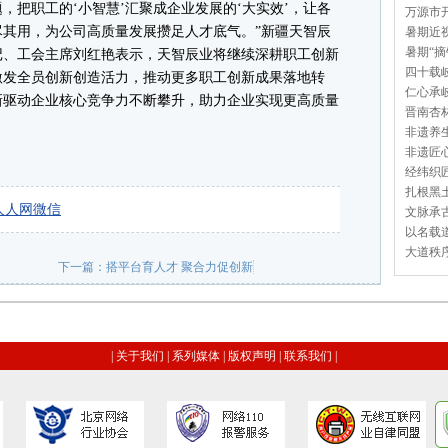
，把职工的‘小智慧’汇聚成企业发展的‘大实效’，让各
万源市开
其用，为公司高质量发展攒足人才底气。”新疆天智辰
暑期近视
暑期“摘
记、工会主席刘红艳表示，天智辰业将继续深耕职工创新
四十载岐
激发全员创新创造活力，推动更多职工创新成果落地转
仁心承岐
新驱动企业核心竞争力不断攀升，助力企业实现更高质量
晋南杏林
非遗养生
非遗匠心
经纬织匠
扎根黑土
人人网
微信
文脉承古
以名载道
大道秩序
下一篇：
搭平台育人才 聚合力促创新
|
关于我们
|
系列媒体
|
版权声明
|
联系我们
|