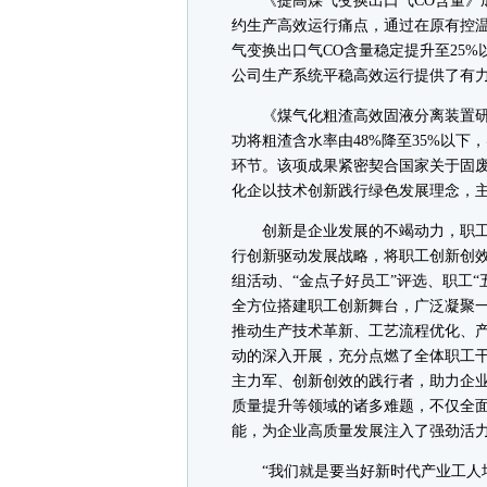
《提高煤气变换出口气CO含量》成
约生产高效运行痛点，通过在原有控
气变换出口气CO含量稳定提升至25
公司生产系统平稳高效运行提供了有
《煤气化粗渣高效固液分离装置研
功将粗渣含水率由48%降至35%以
环节。该项成果紧密契合国家关于固废
化企以技术创新践行绿色发展理念，
创新是企业发展的不竭动力，职工
行创新驱动发展战略，将职工创新创效
组活动、“金点子好员工”评选、职工
全方位搭建职工创新舞台，广泛凝聚
推动生产技术革新、工艺流程优化、
动的深入开展，充分点燃了全体职工
主力军、创新创效的践行者，助力企
质量提升等领域的诸多难题，不仅全
能，为企业高质量发展注入了强劲活
“我们就是要当好新时代产业工人培育