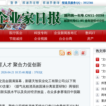
报道员服务QQ：3932566
医疗医企
科技专利
企业新闻发布汇
数码IT
节能减排
企业视频
台企台商
房产
热文排
“
育人才 聚合力促创新
“
“
2026-04-21 10:35:46 阅读：
3763
次
“
交流会圆满落幕，新疆天智辰业化工有限公司(以下简
气CO含量》《煤气化粗渣高效固液分离装置研制》两项职
河
创新实践水平以及良好经济效益，在众多参赛项目中脱颖
两
重