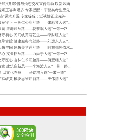
展文明婚俗与婚恋交友宣传活动 以新风涵...
矫正咨询增多 专家提醒：军警类考生应先...
镜”需求升温 专家提醒：近视矫正应先评...
黄守正 一脉仁心润丝路——张彩琴入选“...
黄 康养通丝路——花黎珉入选“一带一路...
守初心 民间岐黄济苍生——李财旺入选“...
承古脉 健康服务向丝路——刘远东入选“...
筑空间 建筑美学通丝路——阿布都热依木...
心 实业拓丝路——力尚于入选“一带一路...
守医心 杏林仁术润丝路——何宏继入选“...
意 建筑启新思——李海波入选“一带一路...
 以文化养身——马铭鸿入选“一带一路”...
探岐黄 模块思维启新路——王伟清入选“...