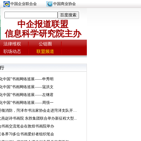
中国企业联合会
中国商业协会
中企报道联盟
信息科学研究院主办
法律维权
公链圈
职场动态
联盟频道
行
文化中国”书画网络巡展——申秀明
文化中国”书画网络巡展——寇洪文
文化中国”书画网络巡展——左继君
文化中国”书画网络巡展——周强一
挥墨颂消防，菏泽市书法家协会走进菏泽支队开展...
北燕赵诗书画院 东胜集团联合举办新征程大型...
地书画交流笔会在敦煌书画院举办
庆各界70多位书画爱好者组织笔会