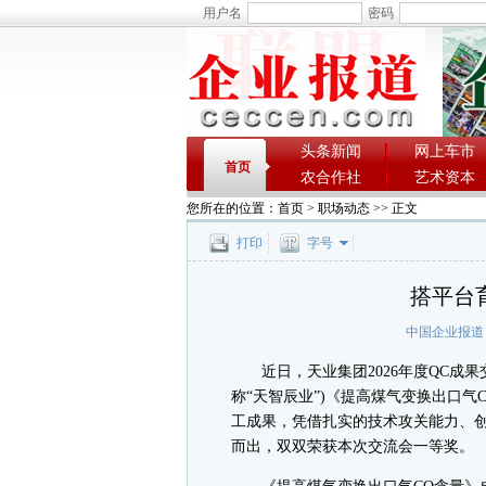
用户名
密码
头条新闻
网上车市
首页
农合作社
艺术资本
您所在的位置：
首页
>
职场动态
>> 正文
打印
字号
搭平台
中国企业报道
近日，天业集团2026年度QC成果
称“天智辰业”)《提高煤气变换出口
工成果，凭借扎实的技术攻关能力、
而出，双双荣获本次交流会一等奖。