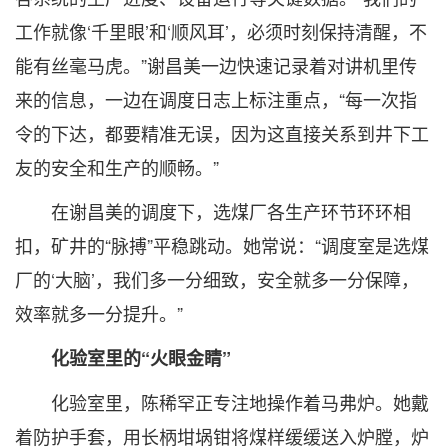
工作就像‘千里眼’和‘顺风耳’，必须时刻保持清醒，不
能有丝毫马虎。”谢昌美一边快速记录着对讲机里传
来的信息，一边在调度日志上标注重点，“每一次指
令的下达，都要精准无误，因为这直接关系到井下工
友的安全和生产的顺畅。”
在谢昌美的调度下，选煤厂各生产环节环环相
扣，矿井的“脉搏”平稳跳动。她常说：“调度室是选煤
厂的‘大脑’，我们多一分细致，安全就多一分保障，
效率就多一分提升。”
化验室里的“火眼金睛”
化验室里，陈稀罕正专注地操作着马弗炉。她戴
着防护手套，用长柄坩埚钳将煤样缓缓送入炉膛，炉