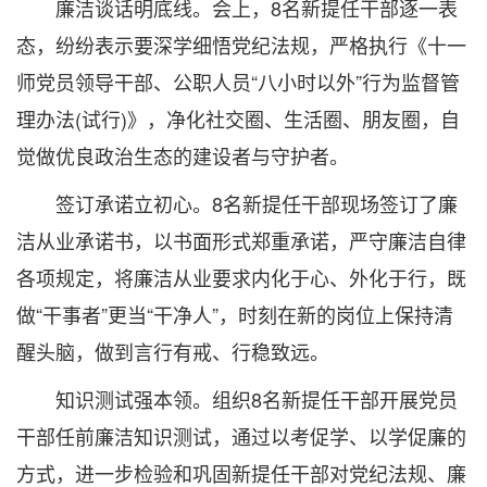
廉洁谈话明底线。会上，8名新提任干部逐一表
态，纷纷表示要深学细悟党纪法规，严格执行《十一
师党员领导干部、公职人员“八小时以外”行为监督管
理办法(试行)》，净化社交圈、生活圈、朋友圈，自
觉做优良政治生态的建设者与守护者。
签订承诺立初心。8名新提任干部现场签订了廉
洁从业承诺书，以书面形式郑重承诺，严守廉洁自律
各项规定，将廉洁从业要求内化于心、外化于行，既
做“干事者”更当“干净人”，时刻在新的岗位上保持清
醒头脑，做到言行有戒、行稳致远。
知识测试强本领。组织8名新提任干部开展党员
干部任前廉洁知识测试，通过以考促学、以学促廉的
方式，进一步检验和巩固新提任干部对党纪法规、廉