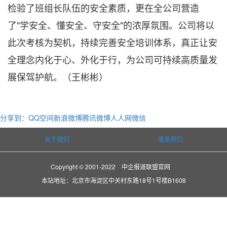
检验了班组长队伍的安全素质，更在全公司营造
了"学安全、懂安全、守安全"的浓厚氛围。公司将以
此次考核为契机，持续完善安全培训体系，真正让安
全理念内化于心、外化于行，为公司可持续高质量发
展保驾护航。（王彬彬）
分享到：
QQ空间
新浪微博
腾讯微博
人人网
微信
关于我们
联系我们
Copyright © 2001-2022 中企报道联盟官网
本站地址：北京市海淀区中关村东路18号1号楼B1608