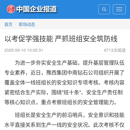
Toggl
navig
首页
职场动态
以考促学强技能 严抓班组安全筑防线
2025-06-10 10:45:31
6713
次阅读
为进一步夯实安全生产基础，提升基层管理队伍
专业素养，近日，豫西集团中南钻石公司组织开展了
覆盖全体一线班组长的安全知识专项考核。考核内容
紧密结合生产实际，围绕"班十条"、安全生产责任制
等核心知识点，重点考察班组长的安全管理能力。
班组长是安全生产的前沿哨兵，安全意识和技能
水平直接关系到生产一线的安全状况。此次考核不仅