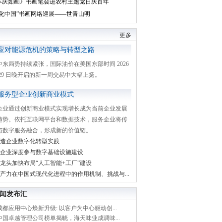
丰庆如画》书画笔会进农村主题党日庆百年
文化中国”书画网络巡展——世青山明
更多
应对能源危机的策略与转型之路
中东局势持续紧张，国际油价在美国东部时间 2026
月 29 日晚开启的新一周交易中大幅上扬。
服务型企业创新商业模式
企业通过创新商业模式实现增长成为当前企业发展
趋势。依托互联网平台和数据技术，服务企业将传
与数字服务融合，形成新的价值链。
造企业数字化转型实践
企业深度参与数字基础设施建设
龙头加快布局“人工智能+工厂”建设
产力在中国式现代化进程中的作用机制、挑战与...
闻发布汇
都应用中心焕新升级: 以客户为中心驱动创...
中国卓越管理公司榜单揭晓，海天味业成调味...