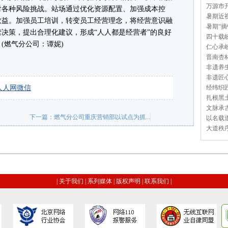
万源市开
对各种风险挑战。站场通过优化资源配置、加强成本控
暑期近视
效益。加强员工培训，转变员工经营理念，将经营意识融
暑期“摘
决策，提出合理化建议，形成“人人都是经营者”的良好
四十载岐
(燃气分公司：谭妮)
仁心承岐
晋南杏林
非遗养生
非遗匠心
人人网
微信
经纬织匠
扎根黑土
文脉承古
下一篇：
燃气分公司重庆营销部以试点为抓...
以名载道
大道秩序
|
关于我们
|
系列媒体
|
版权声明
|
联系我们
|