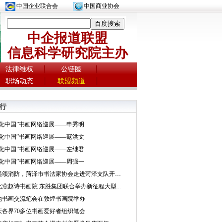
中国企业联合会
中国商业协会
中企报道联盟
信息科学研究院主办
法律维权
公链圈
职场动态
联盟频道
行
文化中国”书画网络巡展——申秀明
文化中国”书画网络巡展——寇洪文
文化中国”书画网络巡展——左继君
文化中国”书画网络巡展——周强一
挥墨颂消防，菏泽市书法家协会走进菏泽支队开展...
北燕赵诗书画院 东胜集团联合举办新征程大型...
地书画交流笔会在敦煌书画院举办
庆各界70多位书画爱好者组织笔会