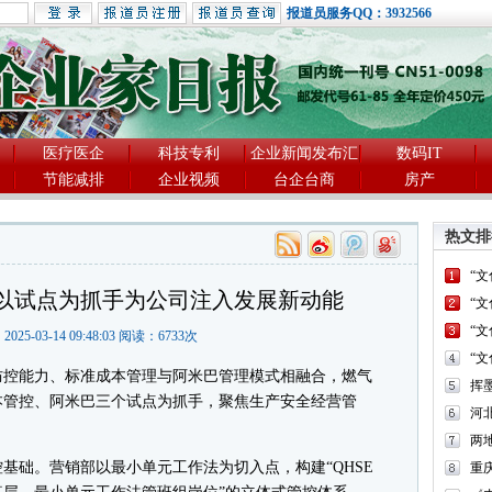
报道员服务QQ：3932566
医疗医企
科技专利
企业新闻发布汇
数码IT
节能减排
企业视频
台企台商
房产
热文排
“
以试点为抓手为公司注入发展新动能
“
“
2025-03-14 09:48:03 阅读：
6733
次
“
控能力、标准成本管理与阿米巴管理模式相融合，燃气
本管控、阿米巴三个试点为抓手，聚焦生产安全经营管
河
两
础。营销部以最小单元工作法为切入点，构建“QHSE
重