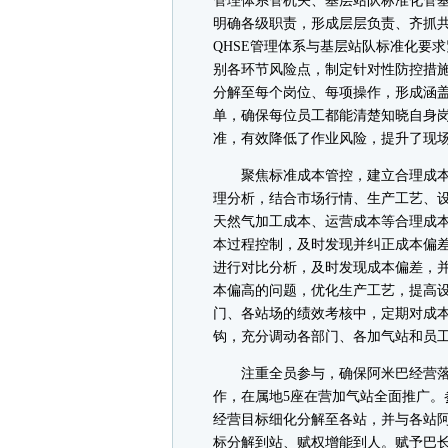
管理体系管机关、基层站队标准化管基
明确各级职责，形成层层负责、齐抓
QHSE管理体系与基层站队标准化要
别各环节风险点，制定针对性防控措施
分解至每个岗位、每项操作，形成涵盖
单，确保每位员工都能清楚知晓自身
准，有效降低了作业风险，提升了现
聚焦标准成本管控，建立合理成本
理分析，结合市场行情、生产工艺、
天然气加工成本、运营成本等合理成
本过程控制，及时发现并纠正成本偏
进行对比分析，及时发现成本偏差，
本偏高的问题，优化生产工艺，提高
门、各站场的绩效考核中，定期对成
钩，充分调动各部门、各加气站和员
注重全员参与，确保阿米巴经营落
作，在属地5座在营加气站全面推广。
经营目标细化分解至各站，并与各站
标分解到站、赋权增能到人。赋予巴