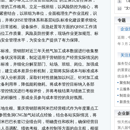
层、最小单元工作法管班组岗位”的立体式管控体系，
《
共管的工作格局。立足一线班组，以风险防控为核心，将
“
求紧密结合，以班组为单位，全面梳理生产作业流程，识
，并将QHSE管理体系和基层站队标准化建设要求细化
专题
日常巡检、设备操作、应急处置等方面的QHSE工作清
企业
岗位工作质量、风险及防控要求，现场作业更加规范、标
近期，
场安全管理水平，为安全生产提供了有力保障。
年 3 
标准。营销部对近三年天然气加工成本数据进行收集整
关注
设备状况等因素，制定适用于营销部生产经营实际情况的
服务型
本标准，并细化分解至部门、站场、班组、岗位。加强成
的重要
差，建立成本差异分析机制，定期将实际成本与标准成本
统业务
并深入分析原因，采取针对性措施加以纠正。针对加工成
聚焦制
设备利用率，降低能耗物耗。将成本管控目标纳入各部
云服务
本管控情况进行考核评价，并将考核结果与绩效工资挂
制造业
工的积极性，形成全员参与成本管控的良好氛围。
新质生
地生根。重庆营销部将阿米巴经营模式作为年度重点工
企业新
参照鱼洞CNG加气站试点经验，结合各站实际情况，将
阿米巴巴长签订业绩合同，明确责任和权利，确保经营目
恒天然成
第八届
长人员调配、绩效考核、成本控制等方面的自主权，根据