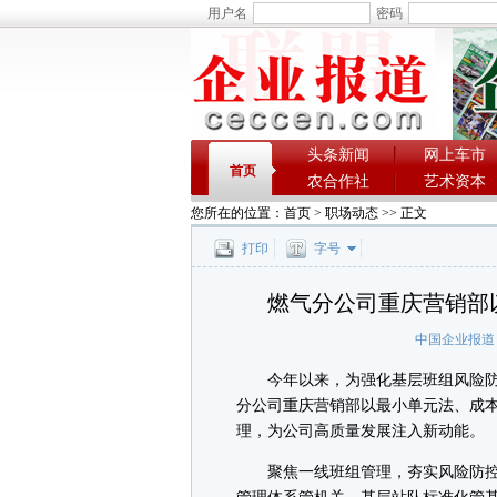
用户名
密码
头条新闻
网上车市
首页
农合作社
艺术资本
您所在的位置：
首页
>
职场动态
>> 正文
打印
字号
燃气分公司重庆营销部
中国企业报道
今年以来，为强化基层班组风险防
分公司重庆营销部以最小单元法、成
理，为公司高质量发展注入新动能。
聚焦一线班组管理，夯实风险防控基