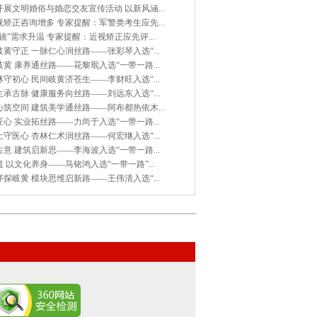
展文明婚俗与婚恋交友宣传活动 以新风涵...
矫正咨询增多 专家提醒：军警类考生应先...
镜”需求升温 专家提醒：近视矫正应先评...
黄守正 一脉仁心润丝路——张彩琴入选“...
黄 康养通丝路——花黎珉入选“一带一路...
守初心 民间岐黄济苍生——李财旺入选“...
承古脉 健康服务向丝路——刘远东入选“...
筑空间 建筑美学通丝路——阿布都热依木...
心 实业拓丝路——力尚于入选“一带一路...
守医心 杏林仁术润丝路——何宏继入选“...
意 建筑启新思——李海波入选“一带一路...
 以文化养身——马铭鸿入选“一带一路”...
探岐黄 模块思维启新路——王伟清入选“...