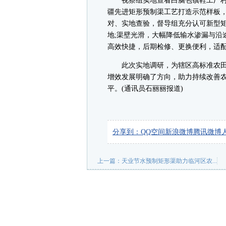
视察组实地查看白脑包镇鞋工厂村
疆先进矩形预制渠工艺打造示范样板
对、实地查验，督导组充分认可新型
地;渠壁光滑，大幅降低输水渗漏与沿
高效快捷，后期检修、更换便利，适
此次实地调研，为辖区高标准农田
增效发展明确了方向，助力持续改善
平。(通讯员石丽丽报道)
分享到：
QQ空间
新浪微博
腾讯微博
上一篇：
天业节水预制矩形渠助力临河区农...