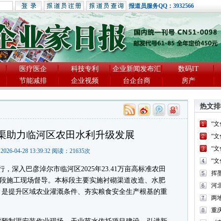
报道员服务QQ：3932566
医疗医企
科技专利
企业新闻发布汇
数码IT
节能减排
企业视频
台企台商
房产
热文排
“
渠助力临河区农田水利升级发展
“
“
2026-04-28 13:39:32 阅读：
21635
次
“
深入巴彦淖尔市临河区2025年23.41万亩高标准农田
标段施工现场督导。本标段主要实施衬砌渠道改造、水肥
河
，是提升区域农业灌溉条件、夯实粮食安全生产根基的重
两
重