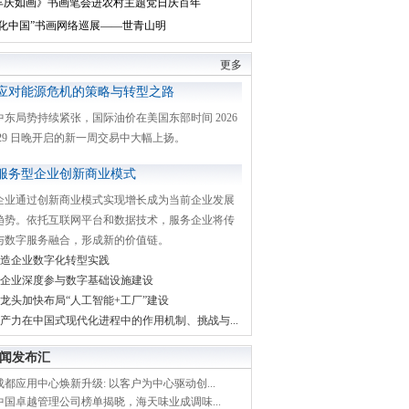
丰庆如画》书画笔会进农村主题党日庆百年
文化中国”书画网络巡展——世青山明
更多
应对能源危机的策略与转型之路
中东局势持续紧张，国际油价在美国东部时间 2026
月 29 日晚开启的新一周交易中大幅上扬。
服务型企业创新商业模式
企业通过创新商业模式实现增长成为当前企业发展
趋势。依托互联网平台和数据技术，服务企业将传
与数字服务融合，形成新的价值链。
造企业数字化转型实践
企业深度参与数字基础设施建设
龙头加快布局“人工智能+工厂”建设
产力在中国式现代化进程中的作用机制、挑战与...
闻发布汇
都应用中心焕新升级: 以客户为中心驱动创...
中国卓越管理公司榜单揭晓，海天味业成调味...