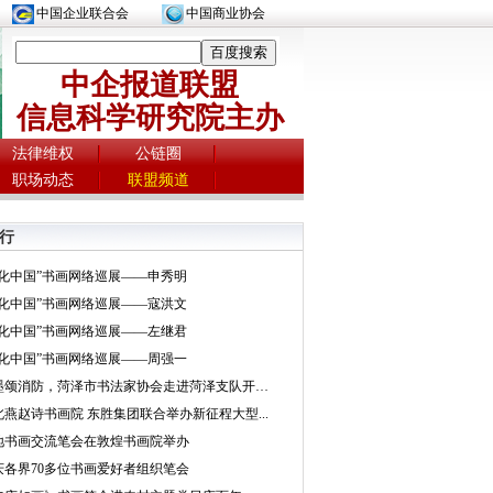
中国企业联合会
中国商业协会
中企报道联盟
信息科学研究院主办
法律维权
公链圈
职场动态
联盟频道
行
文化中国”书画网络巡展——申秀明
文化中国”书画网络巡展——寇洪文
文化中国”书画网络巡展——左继君
文化中国”书画网络巡展——周强一
挥墨颂消防，菏泽市书法家协会走进菏泽支队开展...
北燕赵诗书画院 东胜集团联合举办新征程大型...
地书画交流笔会在敦煌书画院举办
庆各界70多位书画爱好者组织笔会