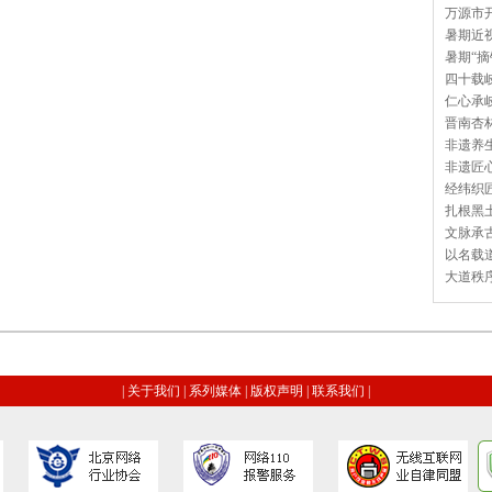
万源市开
暑期近视
暑期“摘
四十载岐
仁心承岐
晋南杏林
非遗养生
非遗匠心
经纬织匠
扎根黑土
文脉承古
以名载道
大道秩序
|
关于我们
|
系列媒体
|
版权声明
|
联系我们
|