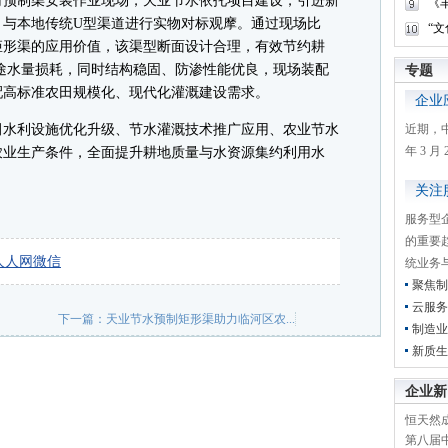
预制渠安装作业现场，天业节水依托项目建设，引进新
《
，与本地传统U型渠道进行实物对标观摩。通过现场比
“
矩形渠的应用价值，该渠型断面设计合理，有效节约耕
途水量损耗，同时结构稳固、防渗性能优良，现场装配
专题
配高标准农田规模化、现代化灌溉建设需求。
企业
水利设施优化升级、节水灌溉技术推广应用、农业节水
近期，
年 3 
农业生产条件，全面提升耕地质量与水资源集约利用水
关注
服务型
的重要
人人网
微信
统业务
聚焦制
云服务
下一篇：
天业节水预制矩形渠助力临河区农...
制造业
新质生
企业新
恒天然成
第八届