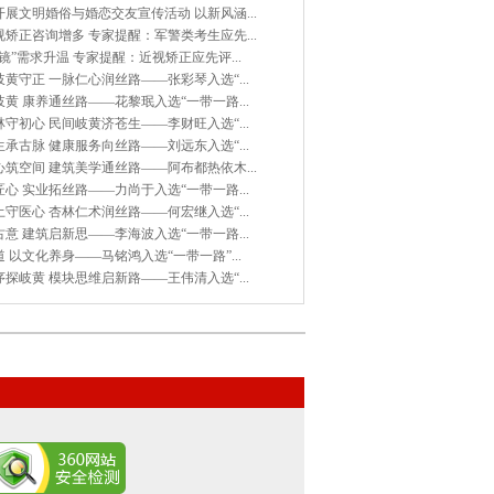
展文明婚俗与婚恋交友宣传活动 以新风涵...
矫正咨询增多 专家提醒：军警类考生应先...
镜”需求升温 专家提醒：近视矫正应先评...
黄守正 一脉仁心润丝路——张彩琴入选“...
黄 康养通丝路——花黎珉入选“一带一路...
守初心 民间岐黄济苍生——李财旺入选“...
承古脉 健康服务向丝路——刘远东入选“...
筑空间 建筑美学通丝路——阿布都热依木...
心 实业拓丝路——力尚于入选“一带一路...
守医心 杏林仁术润丝路——何宏继入选“...
意 建筑启新思——李海波入选“一带一路...
 以文化养身——马铭鸿入选“一带一路”...
探岐黄 模块思维启新路——王伟清入选“...