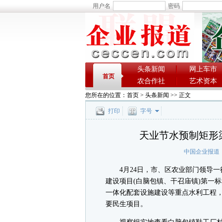
用户名
密码
头条新闻
网上车市
首页
农合作社
艺术资本
您所在的位置：
首页
>
头条新闻
>> 正文
打印
字号
天业节水预制矩形
中国企业报道
4月24日，市、区农业部门领导一行，
建设项目(白脑包镇、干召庙镇)第一
一体化配套设施建设等重点水利工程
要民生项目。