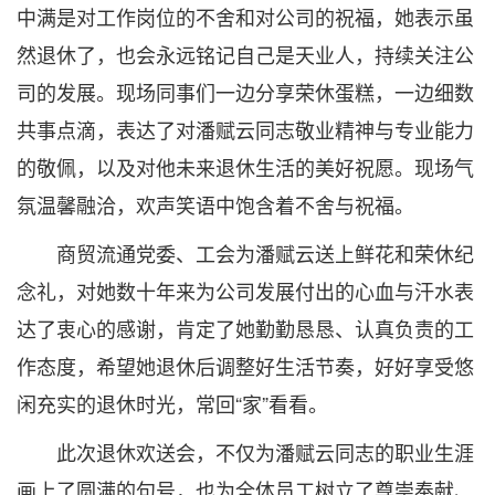
中满是对工作岗位的不舍和对公司的祝福，她表示虽
然退休了，也会永远铭记自己是天业人，持续关注公
司的发展。现场同事们一边分享荣休蛋糕，一边细数
共事点滴，表达了对潘赋云同志敬业精神与专业能力
的敬佩，以及对他未来退休生活的美好祝愿。现场气
氛温馨融洽，欢声笑语中饱含着不舍与祝福。
商贸流通党委、工会为潘赋云送上鲜花和荣休纪
念礼，对她数十年来为公司发展付出的心血与汗水表
达了衷心的感谢，肯定了她勤勤恳恳、认真负责的工
作态度，希望她退休后调整好生活节奏，好好享受悠
闲充实的退休时光，常回“家”看看。
此次退休欢送会，不仅为潘赋云同志的职业生涯
画上了圆满的句号，也为全体员工树立了尊崇奉献、