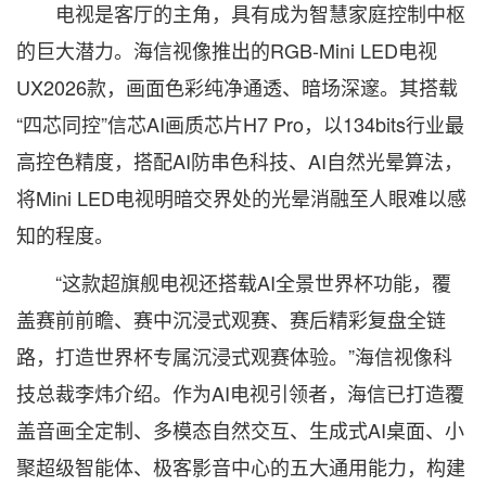
电视是客厅的主角，具有成为智慧家庭控制中枢
的巨大潜力。海信视像推出的RGB-Mini LED电视
UX2026款，画面色彩纯净通透、暗场深邃。其搭载
“四芯同控”信芯AI画质芯片H7 Pro，以134bits行业最
高控色精度，搭配AI防串色科技、AI自然光晕算法，
将Mini LED电视明暗交界处的光晕消融至人眼难以感
知的程度。
“这款超旗舰电视还搭载AI全景世界杯功能，覆
盖赛前前瞻、赛中沉浸式观赛、赛后精彩复盘全链
路，打造世界杯专属沉浸式观赛体验。”海信视像科
技总裁李炜介绍。作为AI电视引领者，海信已打造覆
盖音画全定制、多模态自然交互、生成式AI桌面、小
聚超级智能体、极客影音中心的五大通用能力，构建