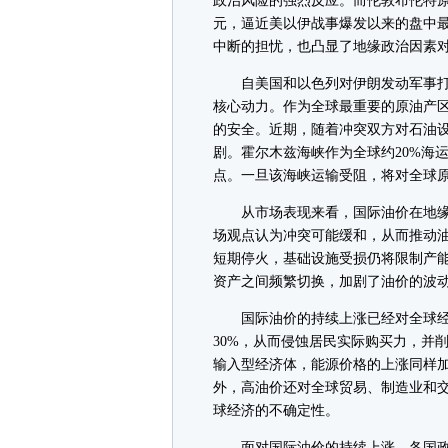
政治风险的强烈反应。而伦敦布伦特原
元，逼近美以伊战事爆发以来的盘中
中断的担忧，也凸显了地缘政治因素
自美国和以色列对伊朗发动军事打
核心动力。作为全球最重要的原油产
的安全。近期，随着冲突双方对石油
剧。霍尔木兹海峡作为全球约20%海
点。一旦该海峡运输受阻，将对全球
从市场表现来看，国际油价在地缘
场观点认为冲突可能缓和，从而推动
短期停火，基础设施受损仍将限制产
资产之间频繁切换，加剧了油价的波
国际油价的持续上涨已经对全球经
30%，从而侵蚀居民实际购买力，并
输入型经济体，能源价格的上涨同样
外，高油价还对全球贸易、制造业和
球经济的不确定性。
面对国际油价的持续上涨，各国政