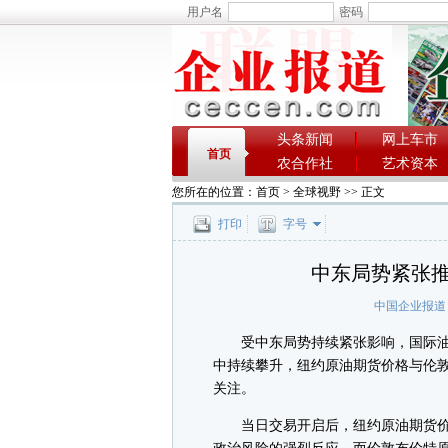
用户名
密码
头条新闻
网上车市
首页
农合作社
艺术资本
您所在的位置：
首页
>
全球视野
>> 正文
打印
字号
中东局势紧张
中国企业报道
受中东局势持续紧张影响，国际油价在
中持续攀升，纽约原油期货价格与伦
关注。
当日交易开启后，纽约原油期货价格