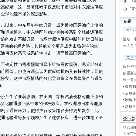
油期货价格更是表现强劲，盘中一度突破每桶116美
《
最高纪录。这一显著涨幅不仅反映了市场对中东原油供应
“
对全球能源市场的深远影响。
专题
击以来，中东局势持续升级，成为推动国际油价上涨的
企业
区和运输通道，中东地区的稳定直接关系到全球能源供应
设施的攻击不断升级，市场对原油供应中断的担忧日益加
近期，
年 3 
运原油的必经之路，其通航安全更是成为市场关注的焦
原油供应体系形成系统性冲击，进而推高国际油价。
关注
不确定性与需求预期博弈下维持高位震荡。尽管部分市
服务型
油价回落，但也有观点认为供应端损伤具有持续性，即使
的重要
能恢复。这种市场情绪的分化导致资金在风险资产与避险
统业务
动。
聚焦制
云服务
济产生了显著影响。在美国，零售汽油价格可能上涨约
制造业
削弱此前通胀回落带来的积极效应。在欧洲与日本等能源
新质生
加剧了通胀压力，使得央行政策路径变得更加复杂。此
交通运输业等多个领域产生了连锁反应，进一步加剧了全
企业新
第八届
万源市开
府和企业纷纷采取应对措施。一些国家开始释放战略石