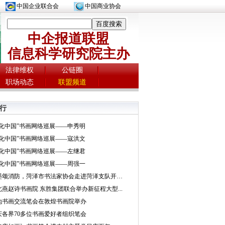
中国企业联合会
中国商业协会
中企报道联盟
信息科学研究院主办
法律维权
公链圈
职场动态
联盟频道
行
文化中国”书画网络巡展——申秀明
文化中国”书画网络巡展——寇洪文
文化中国”书画网络巡展——左继君
文化中国”书画网络巡展——周强一
挥墨颂消防，菏泽市书法家协会走进菏泽支队开展...
北燕赵诗书画院 东胜集团联合举办新征程大型...
地书画交流笔会在敦煌书画院举办
庆各界70多位书画爱好者组织笔会