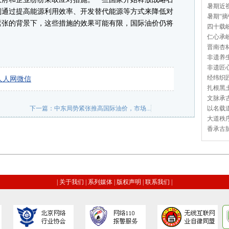
暑期近视
则通过提高能源利用效率、开发替代能源等方式来降低对
暑期“摘
紧张的背景下，这些措施的效果可能有限，国际油价仍将
四十载岐
仁心承岐
晋南杏林
非遗养生
非遗匠心
经纬织匠
人人网
微信
扎根黑土
文脉承古
下一篇：
中东局势紧张推高国际油价，市场...
以名载道
大道秩序
香承古脉
|
关于我们
|
系列媒体
|
版权声明
|
联系我们
|