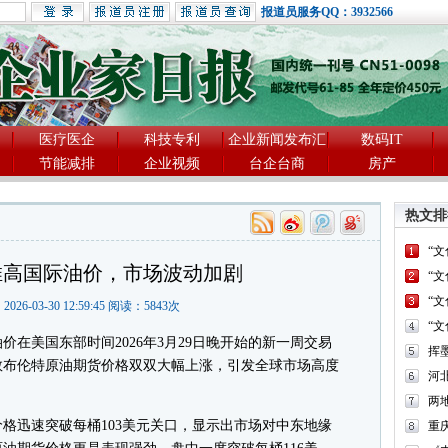
报道员服务QQ：3932566
医疗医企
科技专利
企业新闻发布汇
数码IT
节能减排
企业视频
台企台商
房产
热文排
“
推高国际油价，市场波动加剧
“
“
2026-03-30 12:59:45 阅读：
5843
次
“
美国东部时间2026年3月29日晚开始的新一周交易
敦布伦特原油期货价格双双大幅上涨，引发全球市场高度
河
两
迅速突破每桶103美元关口，显示出市场对中东地缘
重