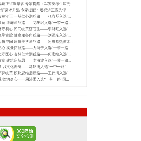
矫正咨询增多 专家提醒：军警类考生应先...
镜”需求升温 专家提醒：近视矫正应先评...
黄守正 一脉仁心润丝路——张彩琴入选“...
黄 康养通丝路——花黎珉入选“一带一路...
守初心 民间岐黄济苍生——李财旺入选“...
承古脉 健康服务向丝路——刘远东入选“...
筑空间 建筑美学通丝路——阿布都热依木...
心 实业拓丝路——力尚于入选“一带一路...
守医心 杏林仁术润丝路——何宏继入选“...
意 建筑启新思——李海波入选“一带一路...
 以文化养身——马铭鸿入选“一带一路”...
探岐黄 模块思维启新路——王伟清入选“...
 德润身心——周沛柔入选“一带一路”国...