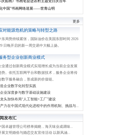
丰庆如画》书画笔会进农村主题党日庆百年
文化中国”书画网络巡展——世青山明
更多
应对能源危机的策略与转型之路
中东局势持续紧张，国际油价在美国东部时间 2026
月 29 日晚开启的新一周交易中大幅上扬。
服务型企业创新商业模式
企业通过创新商业模式实现增长成为当前企业发展
趋势。依托互联网平台和数据技术，服务企业将传
与数字服务融合，形成新的价值链。
造企业数字化转型实践
企业深度参与数字基础设施建设
龙头加快布局“人工智能+工厂”建设
产力在中国式现代化进程中的作用机制、挑战与...
闻发布汇
中国卓越管理公司榜单揭晓，海天味业成调味...
展文明婚俗与婚恋交友宣传活动 以新风涵...