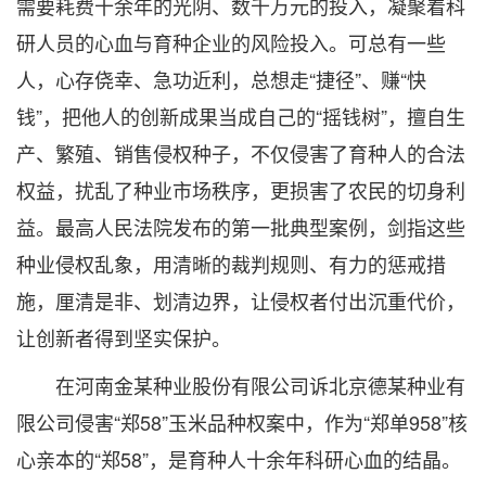
需要耗费十余年的光阴、数千万元的投入，凝聚着科
研人员的心血与育种企业的风险投入。可总有一些
人，心存侥幸、急功近利，总想走“捷径”、赚“快
钱”，把他人的创新成果当成自己的“摇钱树”，擅自生
产、繁殖、销售侵权种子，不仅侵害了育种人的合法
权益，扰乱了种业市场秩序，更损害了农民的切身利
益。最高人民法院发布的第一批典型案例，剑指这些
种业侵权乱象，用清晰的裁判规则、有力的惩戒措
施，厘清是非、划清边界，让侵权者付出沉重代价，
让创新者得到坚实保护。
在河南金某种业股份有限公司诉北京德某种业有
限公司侵害“郑58”玉米品种权案中，作为“郑单958”核
心亲本的“郑58”，是育种人十余年科研心血的结晶。