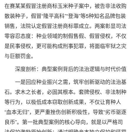
在赛某某假冒注册商标玉米种子案中，被告非法收购
散装种子，假冒“隆平高科”“登海”等5种知名品牌包装
销售，法院认定假冒注册商标罪成立。两案彰显司法
零容忍态度：种业领域的制假售假、假冒侵权，不仅
是民事侵权，更可能构成刑事犯罪，将面临牢狱之灾
与巨额罚金。
深度剖析：典型案例背后的法治逻辑与时代价值
一是回应种业振兴之需，筑牢创新驱动的法治基
石。求木之长者，必固其根本。套牌侵权、非法制种
等行为，以极低成本窃取创新成果，不仅让育种人
“血本无归”，更严重挫伤创新积极性，导致“劣币驱逐
良币”。第一批典型案例的核心导向，就是以严格司
法保护激励原始创新：通过明确亲本独立保护和惩罚