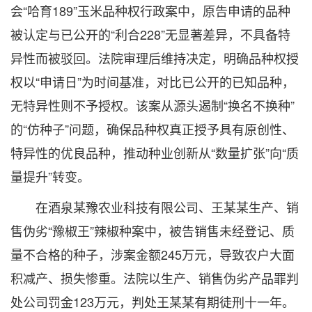
会“哈育189”玉米品种权行政案中，原告申请的品种
被认定与已公开的“利合228”无显著差异，不具备特
异性而被驳回。法院审理后维持决定，明确品种权授
权以“申请日”为时间基准，对比已公开的已知品种，
无特异性则不予授权。该案从源头遏制“换名不换种”
的“仿种子”问题，确保品种权真正授予具有原创性、
特异性的优良品种，推动种业创新从“数量扩张”向“质
量提升”转变。
在酒泉某豫农业科技有限公司、王某某生产、销
售伪劣“豫椒王”辣椒种案中，被告销售未经登记、质
量不合格的种子，涉案金额245万元，导致农户大面
积减产、损失惨重。法院以生产、销售伪劣产品罪判
处公司罚金123万元，判处王某某有期徒刑十一年。