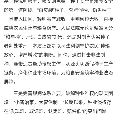
基。种优则粮丰，粮安则民稳。种子安全是粮食安全
的第一道防线。“白皮袋”种子、套牌假种、伪劣种子
一旦流入田间，轻则减产减收，重则颗粒无收，直接
威胁农民生计与粮食稳产。人民法院无论是精准区分
“粮与种”、严惩“白皮袋”销售，还是对制售伪劣种子
者判处重刑，本质上都是以司法利剑守护农民“种粮
放心、增产增收”的期盼。同时，通过打击非法制
种、连带追责帮助侵权主体，从源头切断假种子生产
链条，净化种业市场环境，为粮食安全筑牢种业法治
屏障。
三是完善规则体系之要，破解种业维权的现实困
境。“小智治事，大智治制。”长期以来，种业侵权存
在“发现难、取证难、认定难、赔偿低”的突出问题。