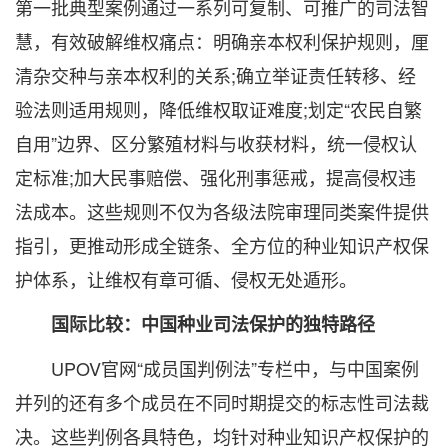
第一批典型案例通过一系列可复制、可推广的司法智
慧，有效破解维权痛点：明确亲本权利保护规则，厘
清杂交种与亲本权利的关系;确立举证责任转移、经
验法则适用规则，降低维权取证难度;划定“农民自繁
自用”边界、区分繁殖材料与收获材料，统一侵权认
定标准;加大民事赔偿、强化刑事惩戒，提高侵权违
法成本。这些规则不仅为各级法院审理同类案件提供
指引，更推动形成全链条、全方位的种业知识产权保
护体系，让维权有章可循、侵权无处遁形。
国际比较：中国种业司法保护的独特路径
UPOV官网“成员国判例法”专栏中，与中国案例
并列的还有多个成员在不同时期提交的标志性司法裁
决。这些判例各具特色，均针对种业知识产权保护的