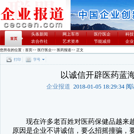
头条新闻
网上车市
医疗医企
科技
首页
农合作社
艺术资本
节能减排
企业
您所在的位置：
首页
>>
医疗医企
>>
医药报道
>> 正文
打印
字号
以诚信开辟医药蓝
企业报道
2018-01-05 18:29:34
现在许多老百姓对医药保健品越来越
原因是企业不讲诚信，要么招摇撞骗，