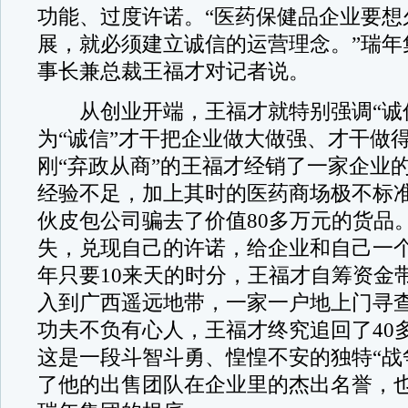
功能、过度许诺。“医药保健品企业要想
展，就必须建立诚信的运营理念。”瑞年
事长兼总裁王福才对记者说。
从创业开端，王福才就特别强调“诚信
为“诚信”才干把企业做大做强、才干做得
刚“弃政从商”的王福才经销了一家企业
经验不足，加上其时的医药商场极不标
伙皮包公司骗去了价值80多万元的货品
失，兑现自己的许诺，给企业和自己一
年只要10来天的时分，王福才自筹资金
入到广西遥远地带，一家一户地上门寻
功夫不负有心人，王福才终究追回了40
这是一段斗智斗勇、惶惶不安的独特“战
了他的出售团队在企业里的杰出名誉，