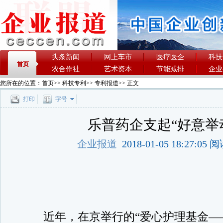
头条新闻
网上车市
医疗医企
科技
首页
农合作社
艺术资本
节能减排
企业
您所在的位置：
首页
>>
科技专利
>>
专利报道
>> 正文
打印
字号
乐普药企支起“好意举
企业报道
2018-01-05 18:27:05
近年，在京举行的“爱心护理基金——