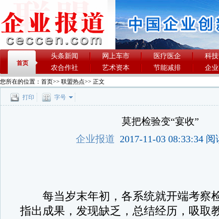
头条新闻
网上车市
医疗医企
科技
首页
农合作社
艺术资本
节能减排
企业
您所在的位置：
首页
>>
联盟热点
>> 正文
打印
字号
莫把检验变“宴收”
企业报道
2017-11-03 08:33:34
每当岁末年初，各系统就开端考察检
指出成果，发现缺乏，总结经历，吸取