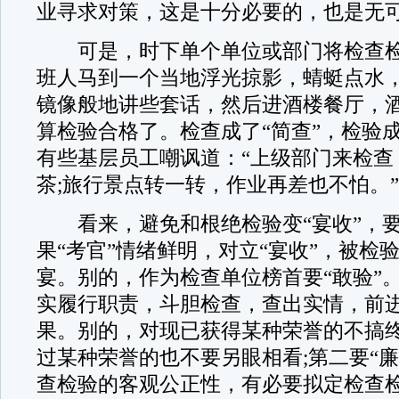
业寻求对策，这是十分必要的，也是无
可是，时下单个单位或部门将检查检
班人马到一个当地浮光掠影，蜻蜓点水
镜像般地讲些套话，然后进酒楼餐厅，
算检验合格了。检查成了“简查”，检验成
有些基层员工嘲讽道：“上级部门来检查
茶;旅行景点转一转，作业再差也不怕。”
看来，避免和根绝检验变“宴收”，要
果“考官”情绪鲜明，对立“宴收”，被检
宴。别的，作为检查单位榜首要“敢验”
实履行职责，斗胆检查，查出实情，前
果。别的，对现已获得某种荣誉的不搞
过某种荣誉的也不要另眼相看;第二要“廉
查检验的客观公正性，有必要拟定检查检