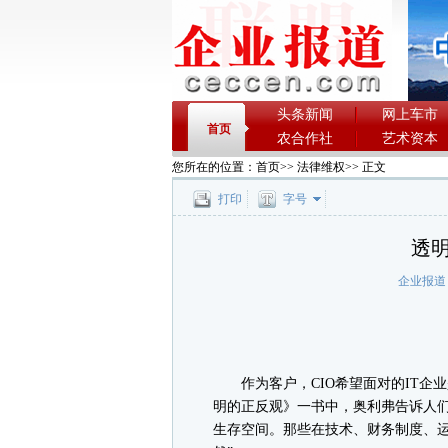
头条新闻
网上车市
首页
农合作社
艺术资本
您所在的位置：
首页
>>
法律维权
>> 正文
打印
字号
透
企业报道
作为客户，CIO希望面对的IT企
明的正反观》一书中，奥利弗告诉人
生存空间。那些在技术、财务制度、运