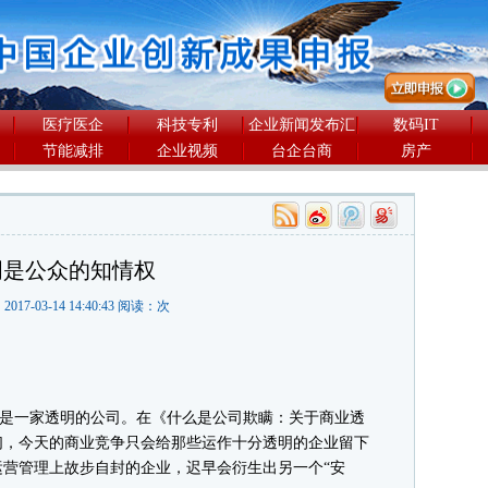
医疗医企
科技专利
企业新闻发布汇
数码IT
节能减排
企业视频
台企台商
房产
明是公众的知情权
2017-03-14 14:40:43 阅读：
次
业是一家透明的公司。在《什么是公司欺瞒：关于商业透
们，今天的商业竞争只会给那些运作十分透明的企业留下
营管理上故步自封的企业，迟早会衍生出另一个“安