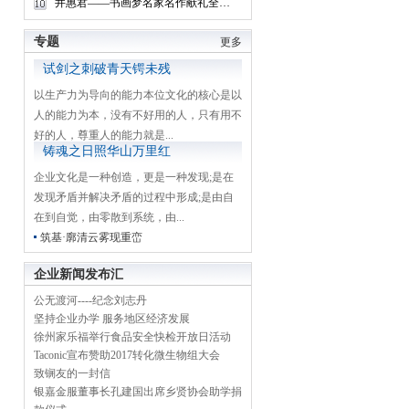
井惠君——书画梦名家名作献礼全国两会
专题
更多
试剑之刺破青天锷未残
以生产力为导向的能力本位文化的核心是以
人的能力为本，没有不好用的人，只有用不
好的人，尊重人的能力就是...
铸魂之日照华山万里红
企业文化是一种创造，更是一种发现;是在
发现矛盾并解决矛盾的过程中形成;是由自
在到自觉，由零散到系统，由...
筑基·廓清云雾现重峦
企业新闻发布汇
公无渡河----纪念刘志丹
坚持企业办学 服务地区经济发展
徐州家乐福举行食品安全快检开放日活动
Taconic宣布赞助2017转化微生物组大会
致锎友的一封信
银嘉金服董事长孔建国出席乡贤协会助学捐