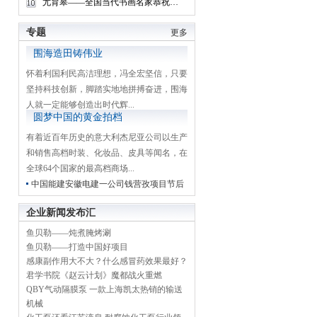
尤育皋——全国当代书画名家恭祝全国两会胜利召开
专题
更多
围海造田铸伟业
怀着利国利民高洁理想，冯全宏坚信，只要
坚持科技创新，脚踏实地地拼搏奋进，围海
人就一定能够创造出时代辉...
圆梦中国的黄金拍档
有着近百年历史的意大利杰尼亚公司以生产
和销售高档时装、化妆品、皮具等闻名，在
全球64个国家的最高档商场...
中国能建安徽电建一公司钱营孜项目节后
工作快速启动侧记
企业新闻发布汇
鱼贝勒——炖煮腌烤涮
鱼贝勒——打造中国好项目
感康副作用大不大？什么感冒药效果最好？
君学书院《赵云计划》魔都战火重燃
QBY气动隔膜泵 一款上海凯太热销的输送
机械