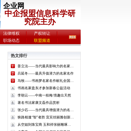
企业网
中企报盟信息科学研
究院主办
法律维权
产权转让
职场动态
联盟频道
热文排行
姜立法——当代最具影响力的名家名作
吕延冬——最具升值潜力的名家名作
马牧——书画梦名家名作献礼全国两会
书画名家盘东才参加新春公益活动
李朝云——中南一枝梅 情趣出天然
著名书法家康文磊作品赏析
张少石——当代最具增值潜力的名家名作
狭路相逢“智”者胜 宜宾丝丽雅创新发展终至凤凰涅槃
从空姐到珠宝商 玉和祥张丽雕琢温润如玉的美丽人生