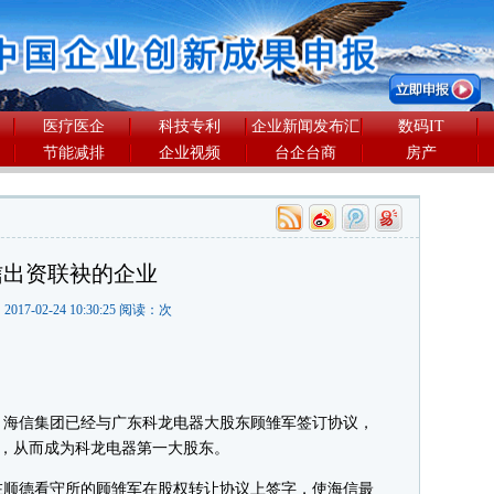
医疗医企
科技专利
企业新闻发布汇
数码IT
节能减排
企业视频
台企台商
房产
信出资联袂的企业
2017-02-24 10:30:25 阅读：
次
海信集团已经与广东科龙电器大股东顾雏军签订协议，
股份，从而成为科龙电器第一大股东。
顺德看守所的顾雏军在股权转让协议上签字，使海信最