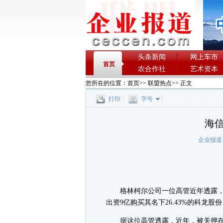
头条新闻
网上车市
首页
农合作社
艺术资本
您所在的位置：
首页
>>
联盟热点
>> 正文
打印
字号
海
企业报道
格林柯尔公司一位高管近年透露，
出资9亿购买其名下26.43%的科龙
据这位高管透露，近年，被关押在