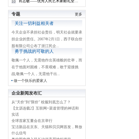
肖志敏——优秀人民艺术家献礼全国两会
专题
更多
关注一切利益相关者
今天企业不承担社会责任，明天社会就要承
担企业的责任。2007年2月1日，西子联合控
股有限公司公布了浙江民企...
勇于挑战的可敬的人
敬佩一个人，无需他作出英雄般的壮举，而
在于他面对困难，不畏艰难，敢于迎接挑
战;敬佩一个人，无需他干出...
做一个快乐的爱家人
企业新闻发布汇
从“天价“到“限价” 校服到底怎么了？
【文沥连载2】互联网+渠道管理的神话和
实话
全球首家互董会在京举行
宝洁新品在京东、天猫和贝贝网首发，释放
什么信号