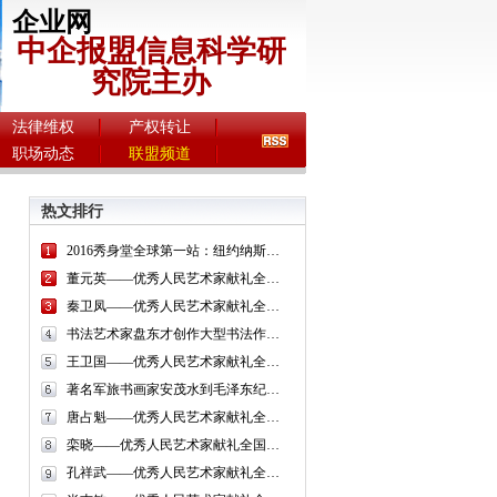
企业网
中企报盟信息科学研
究院主办
法律维权
产权转让
职场动态
联盟频道
热文排行
2016秀身堂全球第一站：纽约纳斯达克
董元英——优秀人民艺术家献礼全国两会
秦卫凤——优秀人民艺术家献礼全国两会
书法艺术家盘东才创作大型书法作品《增广贤文》
王卫国——优秀人民艺术家献礼全国两会
著名军旅书画家安茂水到毛泽东纪念馆展现书艺风采
唐占魁——优秀人民艺术家献礼全国两会
栾晓——优秀人民艺术家献礼全国两会
孔祥武——优秀人民艺术家献礼全国两会