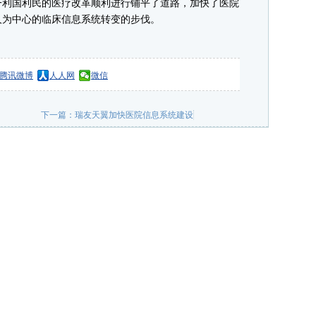
一利国利民的医疗改革顺利进行铺平了道路，加快了医院
人为中心的临床信息系统转变的步伐。
腾讯微博
人人网
微信
下一篇：
瑞友天翼加快医院信息系统建设