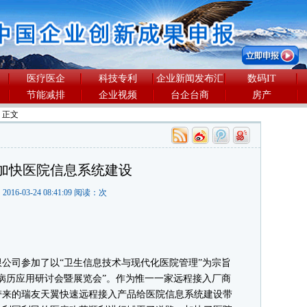
医疗医企
科技专利
企业新闻发布汇
数码IT
节能减排
企业视频
台企台商
房产
> 正文
加快医院信息系统建设
2016-03-24 08:41:09 阅读：
次
司参加了以“卫生信息技术与现代化医院管理”为宗旨
病历应用研讨会暨展览会”。作为惟一一家远程接入厂商
带来的瑞友天翼快速远程接入产品给医院信息系统建设带