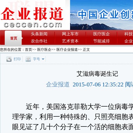
头条新闻
网上车市
医疗医企
科技
首页
农合作社
艺术资本
节能减排
企业
您所在的位置：
首页
>>
医疗医企
>>
医疗企业报道
>> 正文
打印
字号
艾滋病毒诞生记
企业报道
2015-07-06 12:35:22
近年，美国洛克菲勒大学一位病毒学
理学家，利用一种特殊的、只照亮细胞
眼见证了几十个分子在一个活的细胞表