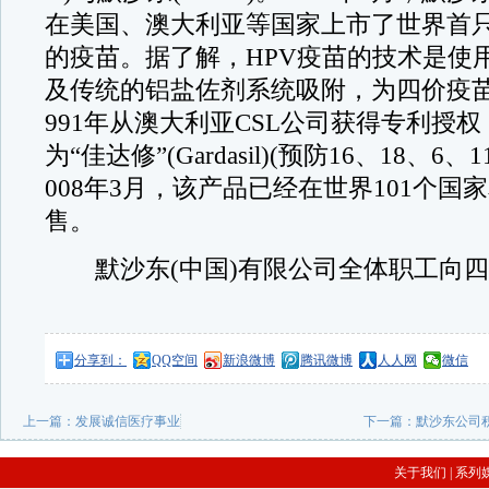
在美国、澳大利亚等国家上市了世界首只
的疫苗。据了解，HPV疫苗的技术是使
及传统的铝盐佐剂系统吸附，为四价疫苗
991年从澳大利亚CSL公司获得专利授
为“佳达修”(Gardasil)(预防16、18、6
008年3月，该产品已经在世界101个国
售。
默沙东(中国)有限公司全体职工向四
分享到：
QQ空间
新浪微博
腾讯微博
人人网
微信
上一篇：
发展诚信医疗事业
下一篇：
默沙东公司
关于我们
|
系列