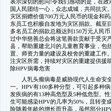
表示深切的慰问!令我们感动的是，在政
国人民团结一心，众志成城，共同抗灾
灾区捐赠价值700万元人民币的现金和
东员工也积极自发地为灾区捐款。截至目前
多名员工的捐款总额达到150万元人民
过中华慈善总会将这笔善款贡献于受灾
县，帮助重建北川的儿童教育事业，包
置、师资力量的建设及校舍的重建工作
注灾区所需，持续对灾区的重建提供援
除HPV病毒危害
人乳头瘤病毒是威胁现代人生命安全
一。HPV有100多种分型，可引起多种
发疾病的有13种高危型及5种低危型。
生可能感染HPV的几率为50%，且转变
险随着年龄的增长而升高，虽然部分HP