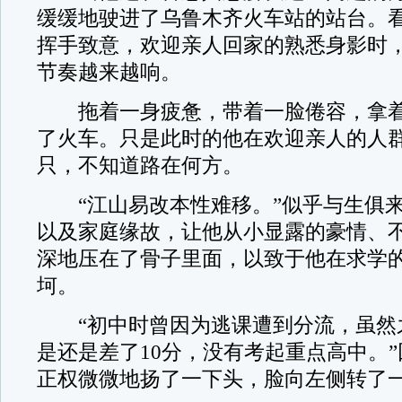
缓缓地驶进了乌鲁木齐火车站的站台。
挥手致意，欢迎亲人回家的熟悉身影时
节奏越来越响。
拖着一身疲惫，带着一脸倦容，拿着
了火车。只是此时的他在欢迎亲人的人
只，不知道路在何方。
“江山易改本性难移。”似乎与生俱来
以及家庭缘故，让他从小显露的豪情、
深地压在了骨子里面，以致于他在求学
坷。
“初中时曾因为逃课遭到分流，虽然
是还是差了10分，没有考起重点高中。
正权微微地扬了一下头，脸向左侧转了