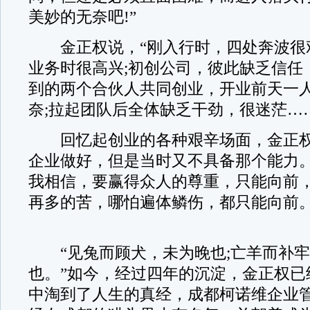
美妙的无奈吧!”
金正权说，“刚入行时，四处奔波很艰
业务时很高兴;初创公司，彼此缺乏信任
到的两个合伙人共同创业，开业前天一
奈;拉起团队后全体缺乏干劲，很迷茫…
回忆起创业的各种艰辛场面，金正权
企业做好，但是当时又不具备那个能力
我相信，要赢得众人的尊重，只能向前
再多的苦，哪怕遍体鳞伤，都只能向前。
“见兔而顾犬，未为晚也;亡羊而补牢
也。”如今，经过四年的沉淀，金正权已
中淘到了人生的真经，成都柯诺维企业