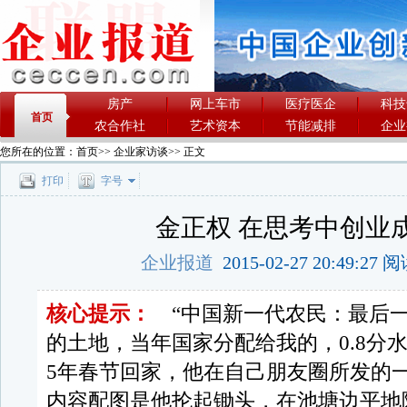
房产
网上车市
医疗医企
科技
首页
农合作社
艺术资本
节能减排
企业
您所在的位置：
首页
>>
企业家访谈
>> 正文
打印
字号
金正权 在思考中创业
企业报道
2015-02-27 20:49:27
核心提示：
“中国新一代农民：最后一
的土地，当年国家分配给我的，0.8分水田
5年春节回家，他在自己朋友圈所发的
内容配图是他抡起锄头，在池塘边平地