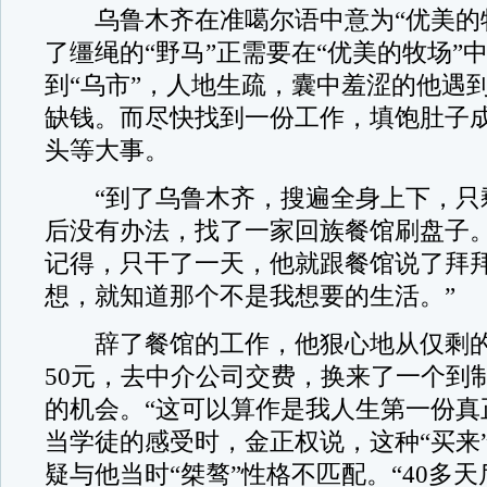
乌鲁木齐在准噶尔语中意为“优美的牧
了缰绳的“野马”正需要在“优美的牧场”
到“乌市”，人地生疏，囊中羞涩的他遇
缺钱。而尽快找到一份工作，填饱肚子
头等大事。
“到了乌鲁木齐，搜遍全身上下，只剩
后没有办法，找了一家回族餐馆刷盘子。
记得，只干了一天，他就跟餐馆说了拜拜
想，就知道那个不是我想要的生活。”
辞了餐馆的工作，他狠心地从仅剩的1
50元，去中介公司交费，换来了一个到
的机会。“这可以算作是我人生第一份真
当学徒的感受时，金正权说，这种“买来
疑与他当时“桀骜”性格不匹配。“40多