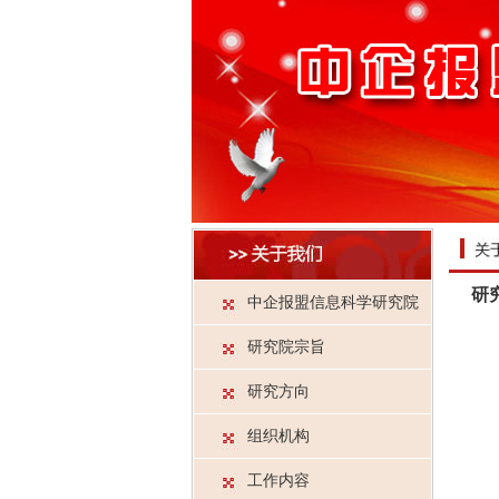
研
中企报盟信息科学研究院
宏
研究院宗旨
产
社
研究方向
资
组织机构
国
艺
工作内容