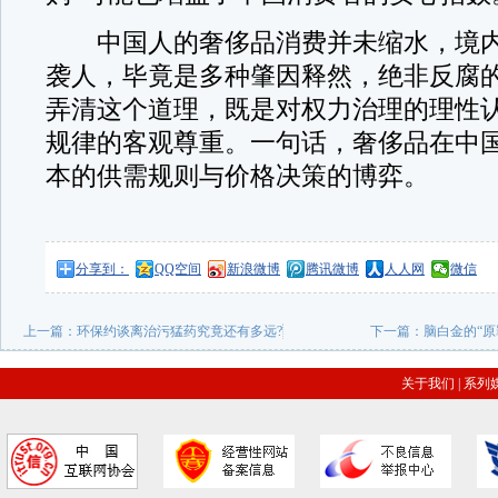
中国人的奢侈品消费并未缩水，境内
袭人，毕竟是多种肇因释然，绝非反腐
弄清这个道理，既是对权力治理的理性
规律的客观尊重。一句话，奢侈品在中
本的供需规则与价格决策的博弈。
分享到：
QQ空间
新浪微博
腾讯微博
人人网
微信
上一篇：
环保约谈离治污猛药究竟还有多远?
下一篇：
脑白金的“原
关于我们
|
系列