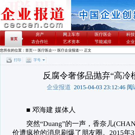
房产
网上车市
医疗医企
科技
首页
农合作社
艺术资本
节能减排
企业
您所在的位置：
首页
>>
医疗医企
>>
医疗企业报道
>> 正文
打印
字号
反腐令奢侈品抛弃“高冷模
企业报道
2015-04-03 23:12:46
■ 邓海建 媒体人
突然“Duang”的一声，香奈儿(CHAN
价遭疯抢的消息刷爆了朋友圈。2015年3