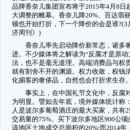
品牌香奈儿集团宣布将于2015年4月8
大调整的帷幕。香奈儿降20%、百达翡丽
顿也开始打折，下一个降价的会是谁?(3
济周刊》)
香奈儿率先启动降价新常态，诸多奢
进。不少媒体将之解读为“反腐才是原动
法，也不是毫无道理。高端消费品与权
就有割舍不开的渊源。权力收敛，权钱
化掮客的奢侈品，自然也会打折求生存
事实上，在中国礼节文化中，反腐对
为明显。譬如去年底，境外媒体统计称：2
人是波尔多葡萄酒庄的最大买家，共有2
交易量的75%。买下波尔多地区900公
该地区土地成交总面积的20%;而2014