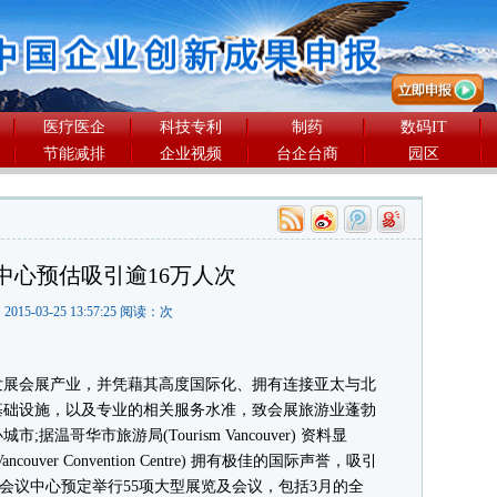
医疗医企
科技专利
制药
数码IT
节能减排
企业视频
台企台商
园区
中心预估吸引逾16万人次
2015-03-25 13:57:25 阅读：
次
展会展产业，并凭藉其高度国际化、拥有连接亚太与北
基础设施，以及专业的相关服务水准，致会展旅游业蓬勃
温哥华市旅游局(Tourism Vancouver) 资料显
ver Convention Centre) 拥有极佳的国际声誉，吸引
哥华会议中心预定举行55项大型展览及会议，包括3月的全