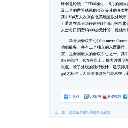
球创意论坛「TED年会」、6月的国际
及11月的世界糖尿病会议等其他各类型
其中约4万人次来自北美地区以外城
士通常在温哥华停留约3至4日;来自
人士每日消费约400加元计算，推估
温哥华会议中心(Vancouver Conv
功能服务，共有二个独立的东西展馆，室
室，是全国最大的会议中心之一。其中，西馆(
0%在陆地、40%在水上，採大片透
眼底。除了外观的独特设计，建筑师并採用LEED(Lea
gn)之标准，大量使用绿色节能科技，获
分享到：
QQ空间
新浪微博
上一篇：
医企信息化相关股票或受益