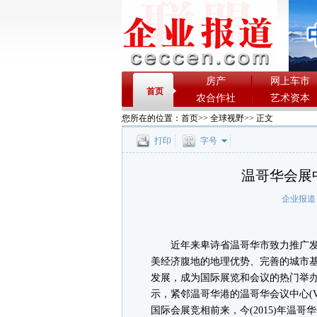
房产
网上车市
首页
农合作社
艺术资本
您所在的位置：
首页
>>
全球视野
>> 正文
打印
字号
温哥华会展
企业报道
近年来卑诗省温哥华市致力推广发
美经济腹地的地理优势、完善的城市
发展，成为国际展览和会议的热门举办城市;据
示，紧邻温哥华港的温哥华会议中心(Vancou
国际会展竞相前来，今(2015)年温