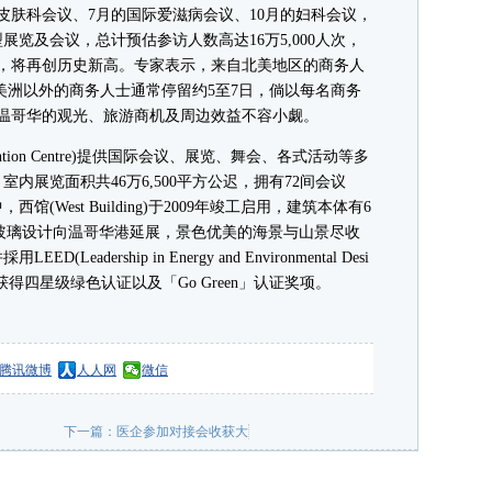
皮肤科会议、7月的国际爱滋病会议、10月的妇科会议，
展览及会议，总计预估参访人数高达16万5,000人次，
市，将再创历史新高。专家表示，来自北美地区的商务人
北美洲以外的商务人士通常停留约5至7日，倘以每名商务
对温哥华的观光、旅游商机及周边效益不容小觑。
ention Centre)提供国际会议、展览、舞会、各式活动等多
内展览面积共46万6,500平方公迟，拥有72间会议
West Building)于2009年竣工启用，建筑本体有6
明玻璃设计向温哥华港延展，景色优美的海景与山景尽收
dership in Energy and Environmental Desi
得四星级绿色认证以及「Go Green」认证奖项。
腾讯微博
人人网
微信
下一篇：
医企参加对接会收获大